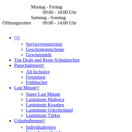
Montag - Freitag
09:00 - 18:00 Uhr
Samstag - Sonntag
Öffnungszeiten
09:00 - 14:00 Uhr
Serviceversprechen
Geschenkgutscheine
Gewinnspiele
Top Deals und Reise-Schnäppchen
Pauschalreisen
All Inclusive
Fernreisen
Frühbucher
Last Minute
Super Last Minute
Lastminute Mallorca
Lastminute Kroatien
Lastminute Griechenland
Lastminute Türkei
Urlaubsthemen
Individualreisen