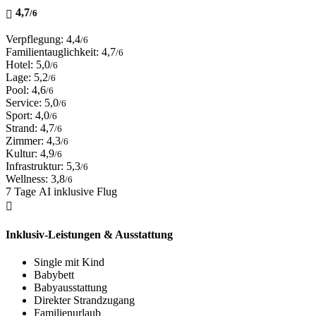
4,7
/6
Verpflegung: 4,4
/6
Familientauglichkeit: 4,7
/6
Hotel: 5,0
/6
Lage: 5,2
/6
Pool: 4,6
/6
Service: 5,0
/6
Sport: 4,0
/6
Strand: 4,7
/6
Zimmer: 4,3
/6
Kultur: 4,9
/6
Infrastruktur: 5,3
/6
Wellness: 3,8
/6
7 Tage AI inklusive Flug
Inklusiv-Leistungen & Ausstattung
Single mit Kind
Babybett
Babyausstattung
Direkter Strandzugang
Familienurlaub