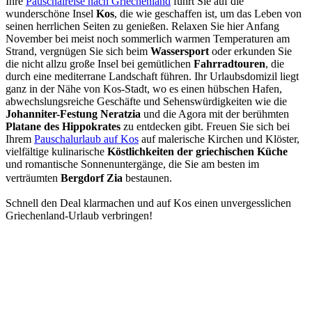
Ihre
Pauschalreise nach Griechenland
führt Sie auf die
wunderschöne Insel
Kos
, die wie geschaffen ist, um das Leben von
seinen herrlichen Seiten zu genießen. Relaxen Sie hier Anfang
November bei meist noch sommerlich warmen Temperaturen am
Strand, vergnügen Sie sich beim
Wassersport
oder erkunden Sie
die nicht allzu große Insel bei gemütlichen
Fahrradtouren
, die
durch eine mediterrane Landschaft führen. Ihr Urlaubsdomizil liegt
ganz in der Nähe von Kos-Stadt, wo es einen hübschen Hafen,
abwechslungsreiche Geschäfte und Sehenswürdigkeiten wie die
Johanniter-Festung Neratzia
und die Agora mit der berühmten
Platane des Hippokrates
zu entdecken gibt. Freuen Sie sich bei
Ihrem
Pauschalurlaub auf Kos
auf malerische Kirchen und Klöster,
vielfältige kulinarische
Köstlichkeiten der griechischen Küche
und romantische Sonnenuntergänge, die Sie am besten im
verträumten
Bergdorf
Zia
bestaunen.
Schnell den Deal klarmachen und auf Kos einen unvergesslichen
Griechenland-Urlaub verbringen!