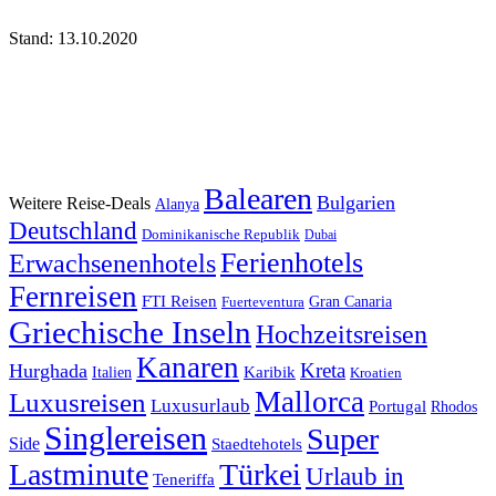
Stand: 13.10.2020
Balearen
Bulgarien
Weitere Reise-Deals
Alanya
Deutschland
Dominikanische Republik
Dubai
Ferienhotels
Erwachsenenhotels
Fernreisen
FTI Reisen
Fuerteventura
Gran Canaria
Griechische Inseln
Hochzeitsreisen
Kanaren
Kreta
Hurghada
Italien
Karibik
Kroatien
Mallorca
Luxusreisen
Luxusurlaub
Portugal
Rhodos
Singlereisen
Super
Side
Staedtehotels
Lastminute
Türkei
Urlaub in
Teneriffa