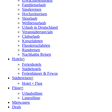
Erwachsenenhotels
Familienurlaub
Singlereisen
Hochzeitsreisen
Skiurlaub
Wellnessurlaub
Urlaub in Deutschland
Veranstalterspecials
Cluburlaub
Kreuzfahrten
Flusskreuzfahrten
Rundreisen
Nachhaltig Reisen
Hotels
Ferienhotels
Städtehotels
Ferienhäuser & Fewos
Städtereisen
Hotel + Flug
Flüge
Urlaubsflüge
Linienflüge
Mietwagen
Deals