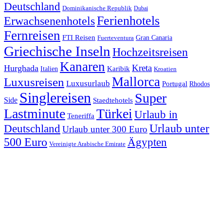
Deutschland
Dominikanische Republik
Dubai
Ferienhotels
Erwachsenenhotels
Fernreisen
FTI Reisen
Fuerteventura
Gran Canaria
Griechische Inseln
Hochzeitsreisen
Kanaren
Kreta
Hurghada
Italien
Karibik
Kroatien
Mallorca
Luxusreisen
Luxusurlaub
Portugal
Rhodos
Singlereisen
Super
Side
Staedtehotels
Lastminute
Türkei
Urlaub in
Teneriffa
Urlaub unter
Deutschland
Urlaub unter 300 Euro
500 Euro
Ägypten
Vereinigte Arabische Emirate