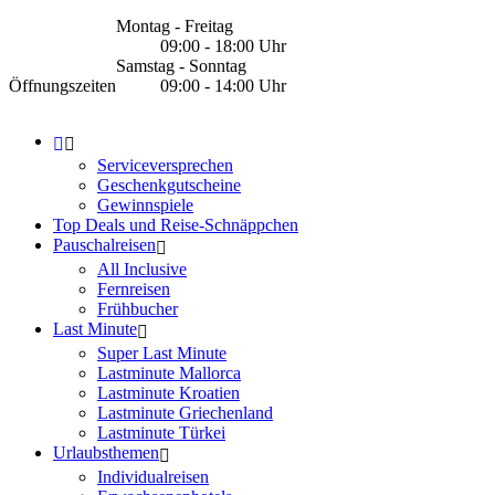
Montag - Freitag
09:00 - 18:00 Uhr
Samstag - Sonntag
Öffnungszeiten
09:00 - 14:00 Uhr
Serviceversprechen
Geschenkgutscheine
Gewinnspiele
Top Deals und Reise-Schnäppchen
Pauschalreisen
All Inclusive
Fernreisen
Frühbucher
Last Minute
Super Last Minute
Lastminute Mallorca
Lastminute Kroatien
Lastminute Griechenland
Lastminute Türkei
Urlaubsthemen
Individualreisen