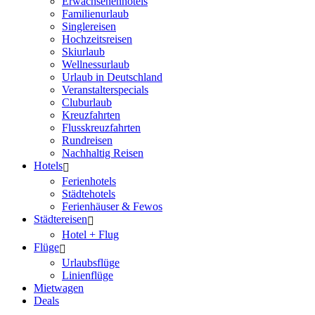
Erwachsenenhotels
Familienurlaub
Singlereisen
Hochzeitsreisen
Skiurlaub
Wellnessurlaub
Urlaub in Deutschland
Veranstalterspecials
Cluburlaub
Kreuzfahrten
Flusskreuzfahrten
Rundreisen
Nachhaltig Reisen
Hotels
Ferienhotels
Städtehotels
Ferienhäuser & Fewos
Städtereisen
Hotel + Flug
Flüge
Urlaubsflüge
Linienflüge
Mietwagen
Deals