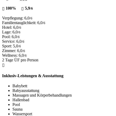
100%
5,9
/6
Verpflegung: 6,0
/6
Familientauglichkeit: 6,0
/6
Hotel: 6,0
/6
Lage: 6,0
/6
Pool: 6,0
/6
Service: 6,0
/6
Sport: 5,0
/6
Zimmer: 6,0
/6
Wellness: 6,0
/6
2 Tage ÜF pro Person
Inklusiv-Leistungen & Ausstattung
Babybett
Babyausstattung
Massagen und Körperbehandlungen
Hallenbad
Pool
Sauna
Wassersport