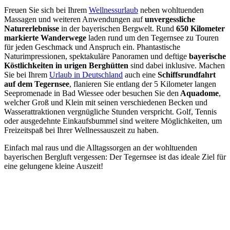
Freuen Sie sich bei Ihrem
Wellnessurlaub
neben wohltuenden
Massagen und weiteren Anwendungen auf
unvergessliche
Naturerlebnisse
in der bayerischen Bergwelt. Rund
650 Kilometer
markierte Wanderwege
laden rund um den Tegernsee zu Touren
für jeden Geschmack und Anspruch ein. Phantastische
Naturimpressionen, spektakuläre Panoramen und deftige
bayerische
Köstlichkeiten in urigen Berghütten
sind dabei inklusive. Machen
Sie bei Ihrem
Urlaub in Deutschland
auch eine
Schiffsrundfahrt
auf dem Tegernsee
, flanieren Sie entlang der 5 Kilometer langen
Seepromenade in Bad Wiessee oder besuchen Sie den
Aquadome
,
welcher Groß und Klein mit seinen verschiedenen Becken und
Wasserattraktionen vergnügliche Stunden verspricht. Golf, Tennis
oder ausgedehnte Einkaufsbummel sind weitere Möglichkeiten, um
Freizeitspaß bei Ihrer Wellnessauszeit zu haben.
Einfach mal raus und die Alltagssorgen an der wohltuenden
bayerischen Bergluft vergessen: Der Tegernsee ist das ideale Ziel für
eine gelungene kleine Auszeit!