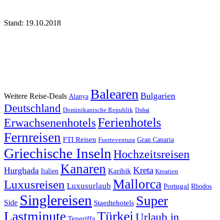
Stand: 19.10.2018
Balearen
Bulgarien
Weitere Reise-Deals
Alanya
Deutschland
Dominikanische Republik
Dubai
Ferienhotels
Erwachsenenhotels
Fernreisen
FTI Reisen
Fuerteventura
Gran Canaria
Griechische Inseln
Hochzeitsreisen
Kanaren
Kreta
Hurghada
Italien
Karibik
Kroatien
Mallorca
Luxusreisen
Luxusurlaub
Portugal
Rhodos
Singlereisen
Super
Side
Staedtehotels
Lastminute
Türkei
Urlaub in
Teneriffa