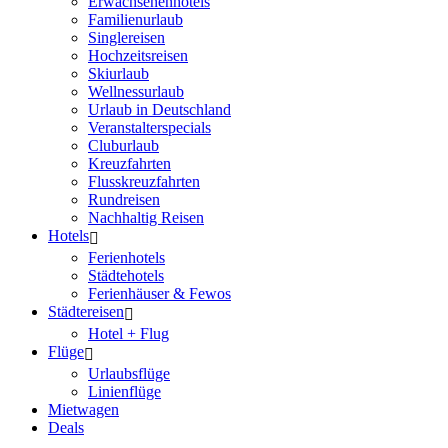
Erwachsenenhotels
Familienurlaub
Singlereisen
Hochzeitsreisen
Skiurlaub
Wellnessurlaub
Urlaub in Deutschland
Veranstalterspecials
Cluburlaub
Kreuzfahrten
Flusskreuzfahrten
Rundreisen
Nachhaltig Reisen
Hotels
Ferienhotels
Städtehotels
Ferienhäuser & Fewos
Städtereisen
Hotel + Flug
Flüge
Urlaubsflüge
Linienflüge
Mietwagen
Deals