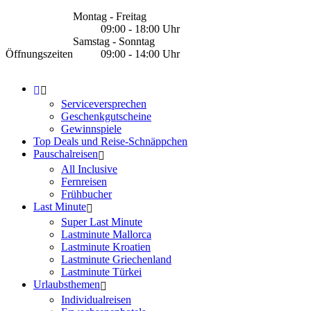
Montag - Freitag
09:00 - 18:00 Uhr
Samstag - Sonntag
Öffnungszeiten
09:00 - 14:00 Uhr
Serviceversprechen
Geschenkgutscheine
Gewinnspiele
Top Deals und Reise-Schnäppchen
Pauschalreisen
All Inclusive
Fernreisen
Frühbucher
Last Minute
Super Last Minute
Lastminute Mallorca
Lastminute Kroatien
Lastminute Griechenland
Lastminute Türkei
Urlaubsthemen
Individualreisen