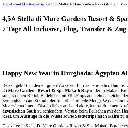
TravelScout24
»
Reise-Deals
» 4,5⭐ Stella di Mare Gardens Resort & Spa in Mak
4,5⭐ Stella di Mare Gardens Resort & Sp
7 Tage All Inclusive, Flug, Transfer & Zug
Happy New Year in Hurghada: Ägypten All
Reisen gehört zu deinen guten Vorsätzen für das neue Jahr? Dann ist 
Di Mare Gardens Resort & Spa Makadi Bay
in der in Makadi Buc
sodass neben Bikini, Badehose und Flip-Flops auch ein ausreichende
Sonnenbaden am Strand oder freu dich auf jede Menge Wassersport. Ä
Meeresbewohnern. Bist du lieber an Land aktiv, kannst du einen Au
ägyptischen Souk
zu schlendern. Vergiss beim Feilschen mit den Hän
ideal, um
Ausflüge in die Wüste
sowie
Städtetrips nach Kairo
zu u
Das stilvolle Stella Di Mare Gardens Resort & Spa Makadi Bay biete