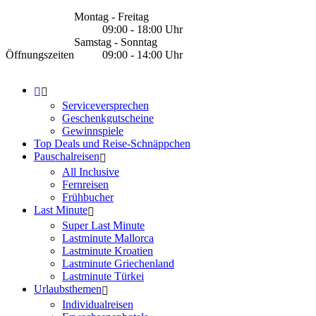
Montag - Freitag
09:00 - 18:00 Uhr
Samstag - Sonntag
Öffnungszeiten
09:00 - 14:00 Uhr
Serviceversprechen
Geschenkgutscheine
Gewinnspiele
Top Deals und Reise-Schnäppchen
Pauschalreisen
All Inclusive
Fernreisen
Frühbucher
Last Minute
Super Last Minute
Lastminute Mallorca
Lastminute Kroatien
Lastminute Griechenland
Lastminute Türkei
Urlaubsthemen
Individualreisen