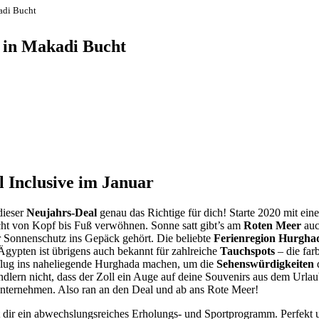
adi Bucht
a in Makadi Bucht
 Inclusive im Januar
dieser
Neujahrs-Deal
genau das Richtige für dich! Starte 2020 mit ei
ht von Kopf bis Fuß verwöhnen. Sonne satt gibt’s am
Roten Meer
auc
r Sonnenschutz ins Gepäck gehört. Die beliebte
Ferienregion Hurgha
gypten ist übrigens auch bekannt für zahlreiche
Tauchspots
– die far
sflug ins naheliegende Hurghada machen, um die
Sehenswürdigkeiten
d
dlern nicht, dass der Zoll ein Auge auf deine Souvenirs aus dem Urla
nternehmen. Also ran an den Deal und ab ans Rote Meer!
t dir ein abwechslungsreiches Erholungs- und Sportprogramm. Perfekt