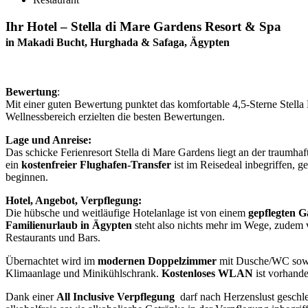
Ihr Hotel – Stella di Mare Gardens Resort & Spa
in Makadi Bucht, Hurghada & Safaga, Ägypten
Bewertung
:
Mit einer guten Bewertung punktet das komfortable 4,5-Sterne Stell
Wellnessbereich erzielten die besten Bewertungen.
Lage und Anreise:
Das schicke Ferienresort Stella di Mare Gardens liegt an der traumha
ein
kostenfreier Flughafen-Transfer
ist im Reisedeal inbegriffen, 
beginnen.
Hotel, Angebot, Verpflegung:
Die hübsche und weitläufige Hotelanlage ist von einem
gepflegten G
Familienurlaub in Ägypten
steht also nichts mehr im Wege, zudem v
Restaurants und Bars.
Übernachtet wird im
modernen Doppelzimmer
mit Dusche/WC sowie
Klimaanlage und Minikühlschrank.
Kostenloses
WLAN
ist vorhande
Dank einer
All Inclusive
Verpflegung
darf nach Herzenslust geschl