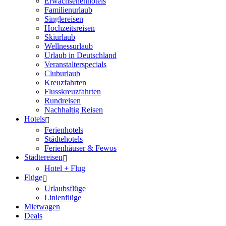
Erwachsenenhotels
Familienurlaub
Singlereisen
Hochzeitsreisen
Skiurlaub
Wellnessurlaub
Urlaub in Deutschland
Veranstalterspecials
Cluburlaub
Kreuzfahrten
Flusskreuzfahrten
Rundreisen
Nachhaltig Reisen
Hotels
Ferienhotels
Städtehotels
Ferienhäuser & Fewos
Städtereisen
Hotel + Flug
Flüge
Urlaubsflüge
Linienflüge
Mietwagen
Deals