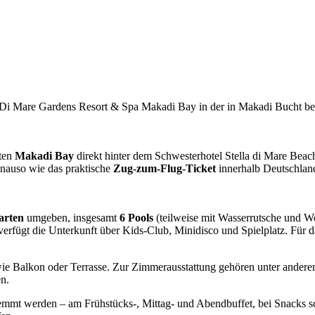
a Di Mare Gardens Resort & Spa Makadi Bay in der in Makadi Bucht be
ften
Makadi Bay
direkt hinter dem Schwesterhotel Stella di Mare Bea
genauso wie das praktische
Zug-zum-Flug-Ticket
innerhalb Deutschlan
arten
umgeben, insgesamt
6 Pools
(teilweise mit Wasserrutsche und W
erfügt die Unterkunft über Kids-Club, Minidisco und Spielplatz. Für 
 Balkon oder Terrasse. Zur Zimmerausstattung gehören unter ander
n.
emmt werden – am Frühstücks-, Mittag- und Abendbuffet, bei Snacks s