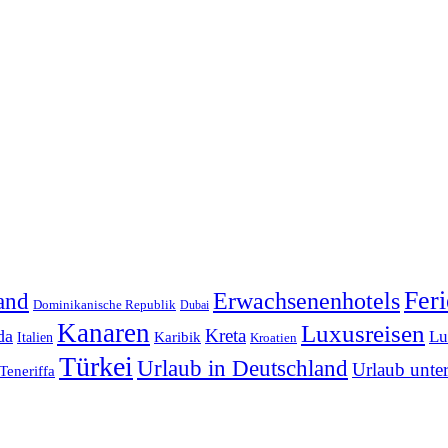
Feri
Erwachsenenhotels
and
Dominikanische Republik
Dubai
Kanaren
Luxusreisen
Kreta
da
Lu
Italien
Karibik
Kroatien
Türkei
Urlaub in Deutschland
Urlaub unte
Teneriffa