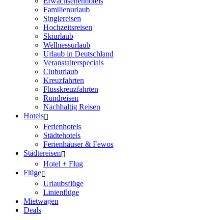
Erwachsenenhotels
Familienurlaub
Singlereisen
Hochzeitsreisen
Skiurlaub
Wellnessurlaub
Urlaub in Deutschland
Veranstalterspecials
Cluburlaub
Kreuzfahrten
Flusskreuzfahrten
Rundreisen
Nachhaltig Reisen
Hotels
Ferienhotels
Städtehotels
Ferienhäuser & Fewos
Städtereisen
Hotel + Flug
Flüge
Urlaubsflüge
Linienflüge
Mietwagen
Deals