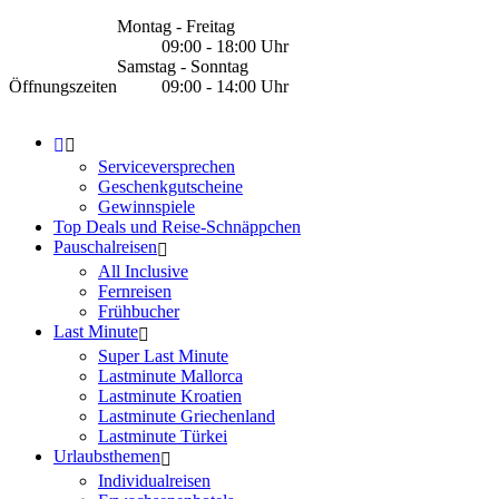
Montag - Freitag
09:00 - 18:00 Uhr
Samstag - Sonntag
Öffnungszeiten
09:00 - 14:00 Uhr
Serviceversprechen
Geschenkgutscheine
Gewinnspiele
Top Deals und Reise-Schnäppchen
Pauschalreisen
All Inclusive
Fernreisen
Frühbucher
Last Minute
Super Last Minute
Lastminute Mallorca
Lastminute Kroatien
Lastminute Griechenland
Lastminute Türkei
Urlaubsthemen
Individualreisen