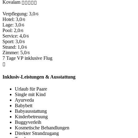
Kovalam
Verpflegung: 3,0
/6
Hotel: 3,0
/6
Lage: 3,0
/6
Pool: 2,0
/6
Service: 4,0
/6
Sport: 3,0
/6
Strand: 1,0
/6
Zimmer: 5,0
/6
7 Tage VP inklusive Flug
Inklusiv-Leistungen & Ausstattung
Urlaub für Paare
Single mit Kind
Ayurveda
Babybett
Babyausstattung
Kinderbetreuung
Buggyverleih
Kosmetische Behandlungen
Direkter Strandzugang