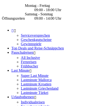
Montag - Freitag
09:00 - 18:00 Uhr
Samstag - Sonntag
Öffnungszeiten
09:00 - 14:00 Uhr
Serviceversprechen
Geschenkgutscheine
Gewinnspiele
Top Deals und Reise-Schnäppchen
Pauschalreisen
All Inclusive
Fernreisen
Frühbucher
Last Minute
Super Last Minute
Lastminute Mallorca
Lastminute Kroatien
Lastminute Griechenland
Lastminute Türkei
Urlaubsthemen
Individualreisen