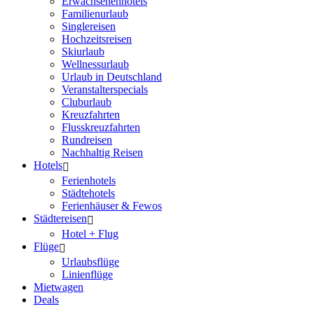
Erwachsenenhotels
Familienurlaub
Singlereisen
Hochzeitsreisen
Skiurlaub
Wellnessurlaub
Urlaub in Deutschland
Veranstalterspecials
Cluburlaub
Kreuzfahrten
Flusskreuzfahrten
Rundreisen
Nachhaltig Reisen
Hotels
Ferienhotels
Städtehotels
Ferienhäuser & Fewos
Städtereisen
Hotel + Flug
Flüge
Urlaubsflüge
Linienflüge
Mietwagen
Deals