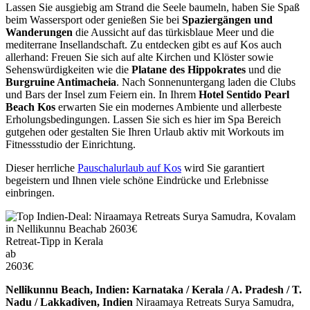
Lassen Sie ausgiebig am Strand die Seele baumeln, haben Sie Spaß
beim Wassersport oder genießen Sie bei
Spaziergängen und
Wanderungen
die Aussicht auf das türkisblaue Meer und die
mediterrane Insellandschaft. Zu entdecken gibt es auf Kos auch
allerhand: Freuen Sie sich auf alte Kirchen und Klöster sowie
Sehenswürdigkeiten wie die
Platane des Hippokrates
und die
Burgruine Antimacheia
. Nach Sonnenuntergang laden die Clubs
und Bars der Insel zum Feiern ein. In Ihrem
Hotel Sentido Pearl
Beach Kos
erwarten Sie ein modernes Ambiente und allerbeste
Erholungsbedingungen. Lassen Sie sich es hier im Spa Bereich
gutgehen oder gestalten Sie Ihren Urlaub aktiv mit Workouts im
Fitnessstudio der Einrichtung.
Dieser herrliche
Pauschalurlaub auf Kos
wird Sie garantiert
begeistern und Ihnen viele schöne Eindrücke und Erlebnisse
einbringen.
Retreat-Tipp in Kerala
ab
2603
€
Nellikunnu Beach, Indien: Karnataka / Kerala / A. Pradesh / T.
Nadu / Lakkadiven, Indien
Niraamaya Retreats Surya Samudra,