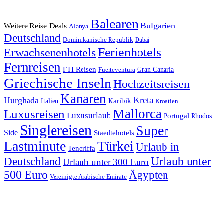
Balearen
Bulgarien
Weitere Reise-Deals
Alanya
Deutschland
Dominikanische Republik
Dubai
Ferienhotels
Erwachsenenhotels
Fernreisen
FTI Reisen
Fuerteventura
Gran Canaria
Griechische Inseln
Hochzeitsreisen
Kanaren
Kreta
Hurghada
Italien
Karibik
Kroatien
Mallorca
Luxusreisen
Luxusurlaub
Portugal
Rhodos
Singlereisen
Super
Side
Staedtehotels
Lastminute
Türkei
Urlaub in
Teneriffa
Urlaub unter
Deutschland
Urlaub unter 300 Euro
500 Euro
Ägypten
Vereinigte Arabische Emirate