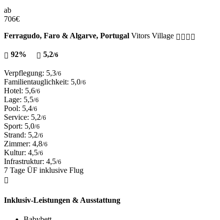
ab
706
€
Ferragudo, Faro & Algarve, Portugal
Vitors Village
92%
5,2
/6
Verpflegung: 5,3
/6
Familientauglichkeit: 5,0
/6
Hotel: 5,6
/6
Lage: 5,5
/6
Pool: 5,4
/6
Service: 5,2
/6
Sport: 5,0
/6
Strand: 5,2
/6
Zimmer: 4,8
/6
Kultur: 4,5
/6
Infrastruktur: 4,5
/6
7 Tage ÜF inklusive Flug
Inklusiv-Leistungen & Ausstattung
Babybett