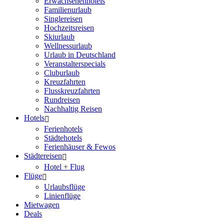
Erwachsenenhotels
Familienurlaub
Singlereisen
Hochzeitsreisen
Skiurlaub
Wellnessurlaub
Urlaub in Deutschland
Veranstalterspecials
Cluburlaub
Kreuzfahrten
Flusskreuzfahrten
Rundreisen
Nachhaltig Reisen
Hotels
Ferienhotels
Städtehotels
Ferienhäuser & Fewos
Städtereisen
Hotel + Flug
Flüge
Urlaubsflüge
Linienflüge
Mietwagen
Deals