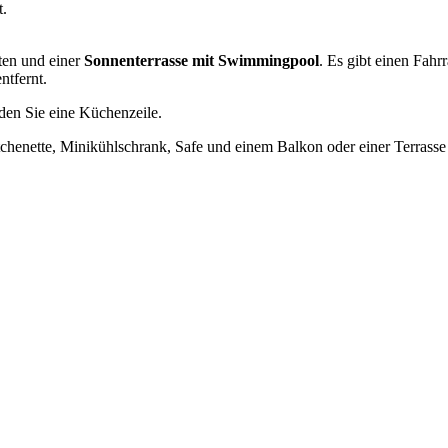
t.
ten und einer
Sonnenterrasse mit Swimmingpool
. Es gibt einen Fah
ntfernt.
nden Sie eine Küchenzeile.
itchenette, Minikühlschrank, Safe und einem Balkon oder einer Terrasse a