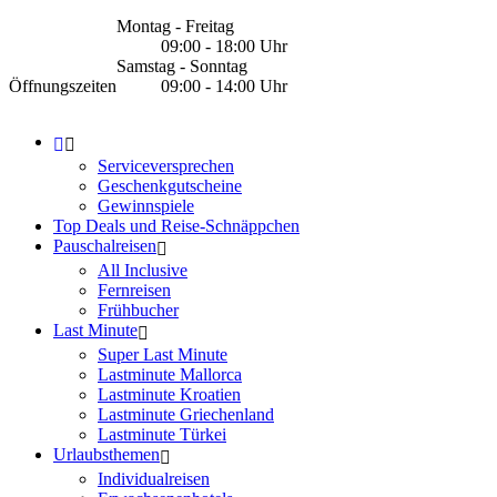
Montag - Freitag
09:00 - 18:00 Uhr
Samstag - Sonntag
Öffnungszeiten
09:00 - 14:00 Uhr
Serviceversprechen
Geschenkgutscheine
Gewinnspiele
Top Deals und Reise-Schnäppchen
Pauschalreisen
All Inclusive
Fernreisen
Frühbucher
Last Minute
Super Last Minute
Lastminute Mallorca
Lastminute Kroatien
Lastminute Griechenland
Lastminute Türkei
Urlaubsthemen
Individualreisen