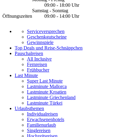
09:00 - 18:00 Uhr
Samstag - Sonntag
Öffnungszeiten
09:00 - 14:00 Uhr
Serviceversprechen
Geschenkgutscheine
Gewinnspiele
Top Deals und Reise-Schnäppchen
Pauschalreisen
All Inclusive
Fernreisen
Frühbucher
Last Minute
Super Last Minute
Lastminute Mallorca
Lastminute Kroatien
Lastminute Griechenland
Lastminute Türkei
Urlaubsthemen
Individualreisen
Erwachsenenhotels
Familienurlaub
Singlereisen
Hochzeitsreisen