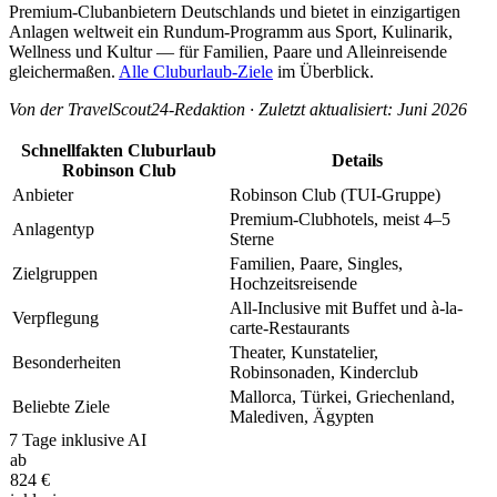
Premium-Clubanbietern Deutschlands und bietet in einzigartigen
Anlagen weltweit ein Rundum-Programm aus Sport, Kulinarik,
Wellness und Kultur — für Familien, Paare und Alleinreisende
gleichermaßen.
Alle Cluburlaub-Ziele
im Überblick.
Von der TravelScout24-Redaktion · Zuletzt aktualisiert: Juni 2026
Schnellfakten Cluburlaub
Details
Robinson Club
Anbieter
Robinson Club (TUI-Gruppe)
Premium-Clubhotels, meist 4–5
Anlagentyp
Sterne
Familien, Paare, Singles,
Zielgruppen
Hochzeitsreisende
All-Inclusive mit Buffet und à-la-
Verpflegung
carte-Restaurants
Theater, Kunstatelier,
Besonderheiten
Robinsonaden, Kinderclub
Mallorca, Türkei, Griechenland,
Beliebte Ziele
Malediven, Ägypten
7 Tage inklusive AI
ab
824
€