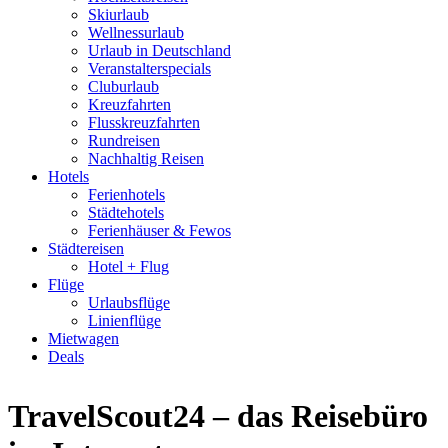
Skiurlaub
Wellnessurlaub
Urlaub in Deutschland
Veranstalterspecials
Cluburlaub
Kreuzfahrten
Flusskreuzfahrten
Rundreisen
Nachhaltig Reisen
Hotels
Ferienhotels
Städtehotels
Ferienhäuser & Fewos
Städtereisen
Hotel + Flug
Flüge
Urlaubsflüge
Linienflüge
Mietwagen
Deals
TravelScout24 – das Reisebüro