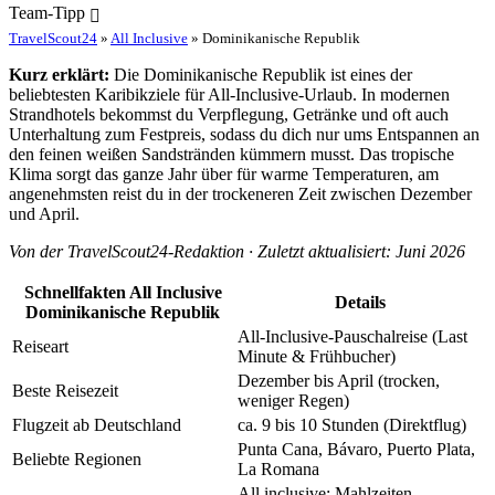
Team-Tipp
TravelScout24
»
All Inclusive
» Dominikanische Republik
Kurz erklärt:
Die Dominikanische Republik ist eines der
beliebtesten Karibikziele für All-Inclusive-Urlaub. In modernen
Strandhotels bekommst du Verpflegung, Getränke und oft auch
Unterhaltung zum Festpreis, sodass du dich nur ums Entspannen an
den feinen weißen Sandstränden kümmern musst. Das tropische
Klima sorgt das ganze Jahr über für warme Temperaturen, am
angenehmsten reist du in der trockeneren Zeit zwischen Dezember
und April.
Von der TravelScout24-Redaktion · Zuletzt aktualisiert: Juni 2026
Schnellfakten All Inclusive
Details
Dominikanische Republik
All-Inclusive-Pauschalreise (Last
Reiseart
Minute & Frühbucher)
Dezember bis April (trocken,
Beste Reisezeit
weniger Regen)
Flugzeit ab Deutschland
ca. 9 bis 10 Stunden (Direktflug)
Punta Cana, Bávaro, Puerto Plata,
Beliebte Regionen
La Romana
All inclusive: Mahlzeiten,