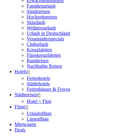
Erwachsenenhotels
Familienurlaub
Singlereisen
Hochzeitsreisen
Skiurlaub
Wellnessurlaub
Urlaub in Deutschland
Veranstalterspecials
Cluburlaub
Kreuzfahrten
Flusskreuzfahrten
Rundreisen
Nachhaltig Reisen
Hotels
Ferienhotels
Städtehotels
Ferienhäuser & Fewos
Städtereisen
Hotel + Flug
Flüge
Urlaubsflüge
Linienflüge
Mietwagen
Deals