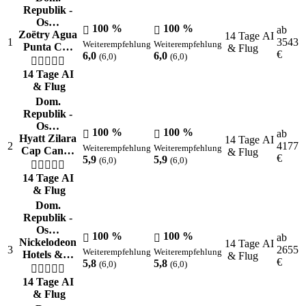
Republik -
Os…
100 %
100 %
ab
Zoëtry Agua
14 Tage AI
1
3543
Weiterempfehlung
Weiterempfehlung
Punta C…
& Flug
€
6,0
6,0
(6,0)
(6,0)
14 Tage AI
& Flug
Dom.
Republik -
Os…
100 %
100 %
ab
Hyatt Zilara
14 Tage AI
2
4177
Weiterempfehlung
Weiterempfehlung
Cap Can…
& Flug
€
5,9
5,9
(6,0)
(6,0)
14 Tage AI
& Flug
Dom.
Republik -
Os…
100 %
100 %
ab
Nickelodeon
14 Tage AI
3
2655
Weiterempfehlung
Weiterempfehlung
Hotels &…
& Flug
€
5,8
5,8
(6,0)
(6,0)
14 Tage AI
& Flug