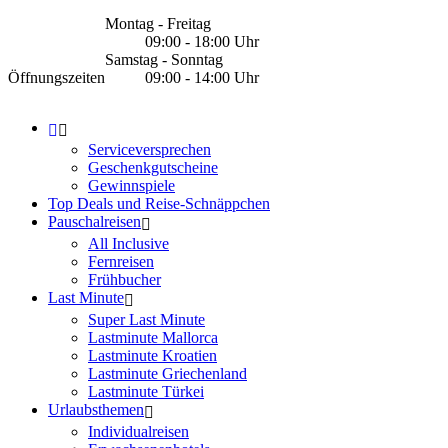
Montag - Freitag
09:00 - 18:00 Uhr
Samstag - Sonntag
Öffnungszeiten
09:00 - 14:00 Uhr
Serviceversprechen
Geschenkgutscheine
Gewinnspiele
Top Deals und Reise-Schnäppchen
Pauschalreisen
All Inclusive
Fernreisen
Frühbucher
Last Minute
Super Last Minute
Lastminute Mallorca
Lastminute Kroatien
Lastminute Griechenland
Lastminute Türkei
Urlaubsthemen
Individualreisen