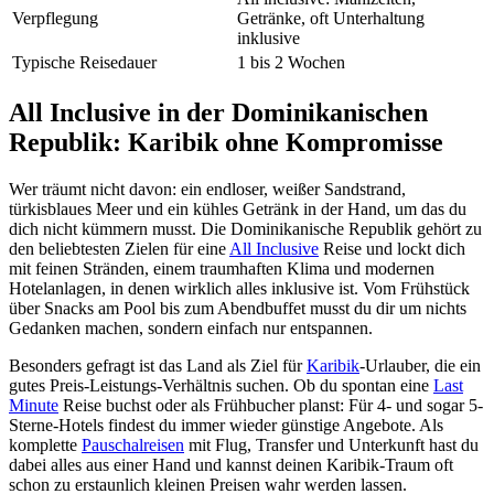
Verpflegung
Getränke, oft Unterhaltung
inklusive
Typische Reisedauer
1 bis 2 Wochen
All Inclusive in der Dominikanischen
Republik: Karibik ohne Kompromisse
Wer träumt nicht davon: ein endloser, weißer Sandstrand,
türkisblaues Meer und ein kühles Getränk in der Hand, um das du
dich nicht kümmern musst. Die Dominikanische Republik gehört zu
den beliebtesten Zielen für eine
All Inclusive
Reise und lockt dich
mit feinen Stränden, einem traumhaften Klima und modernen
Hotelanlagen, in denen wirklich alles inklusive ist. Vom Frühstück
über Snacks am Pool bis zum Abendbuffet musst du dir um nichts
Gedanken machen, sondern einfach nur entspannen.
Besonders gefragt ist das Land als Ziel für
Karibik
-Urlauber, die ein
gutes Preis-Leistungs-Verhältnis suchen. Ob du spontan eine
Last
Minute
Reise buchst oder als Frühbucher planst: Für 4- und sogar 5-
Sterne-Hotels findest du immer wieder günstige Angebote. Als
komplette
Pauschalreisen
mit Flug, Transfer und Unterkunft hast du
dabei alles aus einer Hand und kannst deinen Karibik-Traum oft
schon zu erstaunlich kleinen Preisen wahr werden lassen.