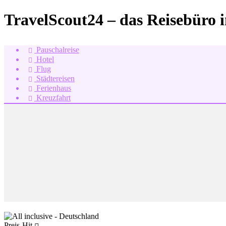
TravelScout24 – das Reisebüro 
Pauschalreise
Hotel
Flug
Städtereisen
Ferienhaus
Kreuzfahrt
Preis-Hit