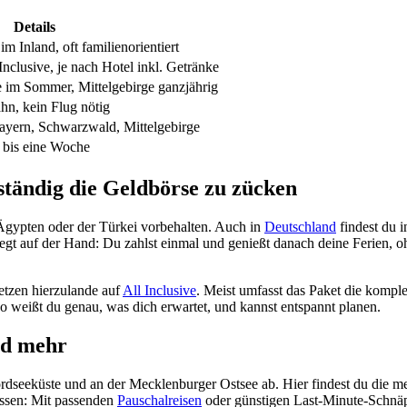
Details
im Inland, oft familienorientiert
Inclusive, je nach Hotel inkl. Getränke
e im Sommer, Mittelgebirge ganzjährig
n, kein Flug nötig
ayern, Schwarzwald, Mittelgebirge
 bis eine Woche
 ständig die Geldbörse zu zücken
 Ägypten oder der Türkei vorbehalten. Auch in
Deutschland
findest du i
 liegt auf der Hand: Du zahlst einmal und genießt danach deine Ferien,
etzen hierzulande auf
All Inclusive
. Meist umfasst das Paket die kompl
 so weißt du genau, was dich erwartet, und kannst entspannt planen.
nd mehr
ordseeküste und an der Mecklenburger Ostsee ab. Hier findest du die m
lassen: Mit passenden
Pauschalreisen
oder günstigen Last-Minute-Schnäp