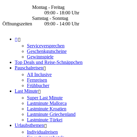
Montag - Freitag
09:00 - 18:00 Uhr
Samstag - Sonntag
Öffnungszeiten
09:00 - 14:00 Uhr
Serviceversprechen
Geschenkgutscheine
Gewinnspiele
Top Deals und Reise-Schnäppchen
Pauschalreisen
All Inclusive
Fernreisen
Frühbucher
Last Minute
Super Last Minute
Lastminute Mallorca
Lastminute Kroatien
Lastminute Griechenland
Lastminute Türkei
Urlaubsthemen
Individualreisen