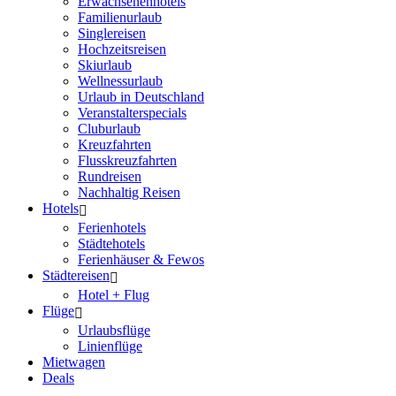
Erwachsenenhotels
Familienurlaub
Singlereisen
Hochzeitsreisen
Skiurlaub
Wellnessurlaub
Urlaub in Deutschland
Veranstalterspecials
Cluburlaub
Kreuzfahrten
Flusskreuzfahrten
Rundreisen
Nachhaltig Reisen
Hotels
Ferienhotels
Städtehotels
Ferienhäuser & Fewos
Städtereisen
Hotel + Flug
Flüge
Urlaubsflüge
Linienflüge
Mietwagen
Deals