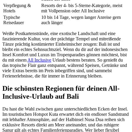
Verpflegung &
Resorts der 4- bis 5-Sterne-Kategorie, meist
Hotels
mit Vollpension oder All Inclusive
Typische
10 bis 14 Tage, wegen langer Anreise gern
Reisedauer
auch länger
Weiße Postkartenstrände, eine exotische Landschaft und eine
faszinierende Kultur, von der prächtige Tempel und mitreißende
Tänze prächtig kostümierter Einheimischer zeugen: Bali ist und
bleibt ein echtes Sehnsuchtsziel. Wenn du dir auf der indonesischen
Insel Komfort und Luxus im Tropenparadies gönnen möchtest, bist
du mit einem
All Inclusive
Urlaub bestens beraten. So genießt du
das tropische Flair ganz entspannt, während Speisen, Getränke und
viele Extras bereits im Preis inbegriffen sind, und sammelst
Ferienerlebnisse, die für immer in Erinnerung bleiben.
Die schönsten Regionen für deinen All-
Inclusive-Urlaub auf Bali
Du hast die Wahl zwischen ganz unterschiedlichen Ecken der Insel.
Im touristischen Hotspot Kuta erwartet dich ein endloser Sandstrand
mit lebhafter Atmosphäre, auf der Halbinsel Nusa Dua reihen sich
exklusive Resorts direkt am Meer aneinander, und das ruhigere
Sanur gilt als echtes Familienferienparadies. Wer lieber flexibel