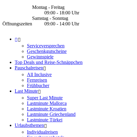
Montag - Freitag
09:00 - 18:00 Uhr
Samstag - Sonntag
Öffnungszeiten
09:00 - 14:00 Uhr
Serviceversprechen
Geschenkgutscheine
Gewinnspiele
Top Deals und Reise-Schnäppchen
Pauschalreisen
All Inclusive
Fernreisen
Frühbucher
Last Minute
Super Last Minute
Lastminute Mallorca
Lastminute Kroatien
Lastminute Griechenland
Lastminute Türkei
Urlaubsthemen
Individualreisen