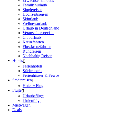
Erwachsenenhotels
Familienurlaub
Singlereisen
Hochzeitsreisen
Skiurlaub
Wellnessurlaub
Urlaub in Deutschland
Veranstalterspecials
Cluburlaub
Kreuzfahrten
Flusskreuzfahrten
Rundreisen
Nachhaltig Reisen
Hotels
Ferienhotels
Städtehotels
Ferienhäuser & Fewos
Städtereisen
Hotel + Flug
Flüge
Urlaubsflüge
Linienflüge
Mietwagen
Deals