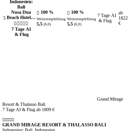
Indonesien:
Bali
Nusa Dua
100 %
100 %
ab
7 Tage AI
Beach Hotel…
5
1822
Weiterempfehlung
Weiterempfehlung
& Flug
€
5,5
5,5
(6,0)
(6,0)
7 Tage AI
& Flug
Grand Mirage
Resort & Thalasso Bali
7 Tage AI & Flug ab
1809 €
GRAND MIRAGE RESORT & THALASSO BALI
Indonesien: Bali, Indonesien