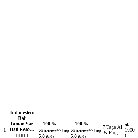
Die aktuellen Lieblingsziele unserer Kunden
Indonesien:
Bali
Taman Sari
100 %
100 %
ab
7 Tage AI
Bali Reso…
1
1900
Weiterempfehlung
Weiterempfehlung
& Flug
€
5,8
5,8
(6,0)
(6,0)