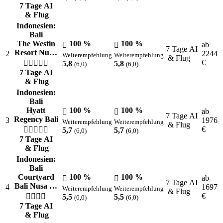
7 Tage AI
& Flug
Indonesien:
Bali
The Westin
100 %
100 %
ab
7 Tage AI
Resort Nu…
2
2244
Weiterempfehlung
Weiterempfehlung
& Flug
€
5,8
5,8
(6,0)
(6,0)
7 Tage AI
& Flug
Indonesien:
Bali
Hyatt
100 %
100 %
ab
7 Tage AI
Regency Bali
3
1976
Weiterempfehlung
Weiterempfehlung
& Flug
€
5,7
5,7
(6,0)
(6,0)
7 Tage AI
& Flug
Indonesien:
Bali
Courtyard
100 %
100 %
ab
7 Tage AI
Bali Nusa …
4
1697
Weiterempfehlung
Weiterempfehlung
& Flug
€
5,5
5,5
(6,0)
(6,0)
7 Tage AI
& Flug