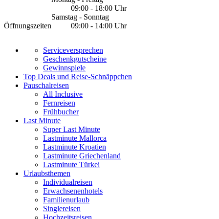
09:00 - 18:00 Uhr
Samstag - Sonntag
Öffnungszeiten
09:00 - 14:00 Uhr
Serviceversprechen
Geschenkgutscheine
Gewinnspiele
Top Deals und Reise-Schnäppchen
Pauschalreisen
All Inclusive
Fernreisen
Frühbucher
Last Minute
Super Last Minute
Lastminute Mallorca
Lastminute Kroatien
Lastminute Griechenland
Lastminute Türkei
Urlaubsthemen
Individualreisen
Erwachsenenhotels
Familienurlaub
Singlereisen
Hochzeitsreisen