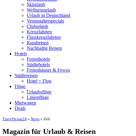
Skiurlaub
Wellnessurlaub
Urlaub in Deutschland
Veranstalterspecials
Cluburlaub
Kreuzfahrten
Flusskreuzfahrten
Rundreisen
Nachhaltig Reisen
Hotels
Ferienhotels
Städtehotels
Ferienhäuser & Fewos
Städtereisen
Hotel + Flug
Flüge
Urlaubsflüge
Linienflüge
Mietwagen
Deals
TravelScout24
»
News
» Zelt
Magazin für Urlaub & Reisen