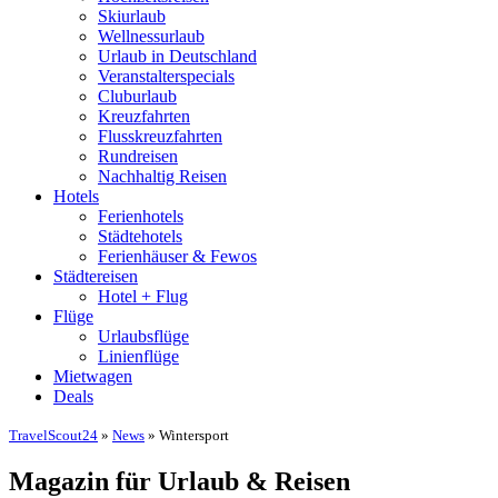
Skiurlaub
Wellnessurlaub
Urlaub in Deutschland
Veranstalterspecials
Cluburlaub
Kreuzfahrten
Flusskreuzfahrten
Rundreisen
Nachhaltig Reisen
Hotels
Ferienhotels
Städtehotels
Ferienhäuser & Fewos
Städtereisen
Hotel + Flug
Flüge
Urlaubsflüge
Linienflüge
Mietwagen
Deals
TravelScout24
»
News
» Wintersport
Magazin für Urlaub & Reisen