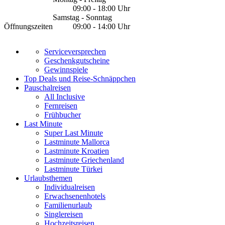
09:00 - 18:00 Uhr
Samstag - Sonntag
Öffnungszeiten
09:00 - 14:00 Uhr
Serviceversprechen
Geschenkgutscheine
Gewinnspiele
Top Deals und Reise-Schnäppchen
Pauschalreisen
All Inclusive
Fernreisen
Frühbucher
Last Minute
Super Last Minute
Lastminute Mallorca
Lastminute Kroatien
Lastminute Griechenland
Lastminute Türkei
Urlaubsthemen
Individualreisen
Erwachsenenhotels
Familienurlaub
Singlereisen
Hochzeitsreisen