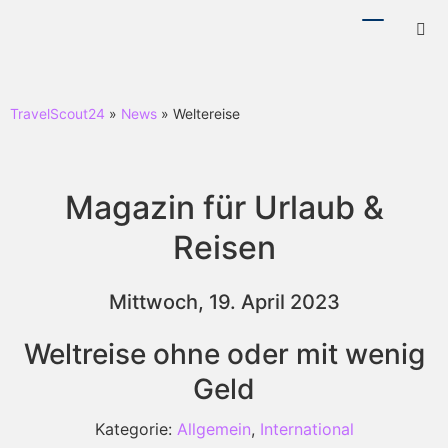
Menü
Hotl
ein-/ausb
ein-
TravelScout24
»
News
» Weltereise
Magazin für Urlaub &
Reisen
Mittwoch, 19. April 2023
Weltreise ohne oder mit wenig
Geld
Kategorie:
Allgemein
,
International