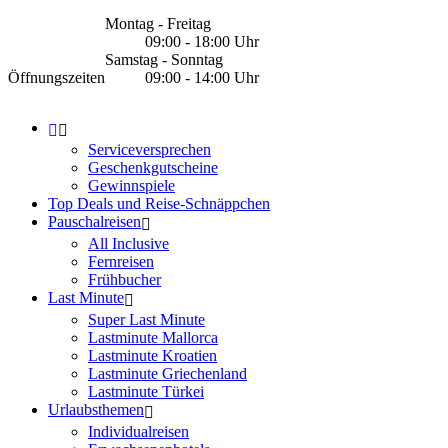
Montag - Freitag
09:00 - 18:00 Uhr
Samstag - Sonntag
Öffnungszeiten
09:00 - 14:00 Uhr
Serviceversprechen
Geschenkgutscheine
Gewinnspiele
Top Deals und Reise-Schnäppchen
Pauschalreisen
All Inclusive
Fernreisen
Frühbucher
Last Minute
Super Last Minute
Lastminute Mallorca
Lastminute Kroatien
Lastminute Griechenland
Lastminute Türkei
Urlaubsthemen
Individualreisen