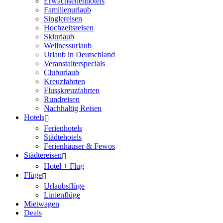
Erwachsenenhotels
Familienurlaub
Singlereisen
Hochzeitsreisen
Skiurlaub
Wellnessurlaub
Urlaub in Deutschland
Veranstalterspecials
Cluburlaub
Kreuzfahrten
Flusskreuzfahrten
Rundreisen
Nachhaltig Reisen
Hotels
Ferienhotels
Städtehotels
Ferienhäuser & Fewos
Städtereisen
Hotel + Flug
Flüge
Urlaubsflüge
Linienflüge
Mietwagen
Deals