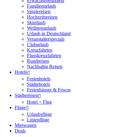
Erwachsenenhotels
Familienurlaub
Singlereisen
Hochzeitsreisen
Skiurlaub
Wellnessurlaub
Urlaub in Deutschland
Veranstalterspecials
Cluburlaub
Kreuzfahrten
Flusskreuzfahrten
Rundreisen
Nachhaltig Reisen
Hotels
Ferienhotels
Städtehotels
Ferienhäuser & Fewos
Städtereisen
Hotel + Flug
Flüge
Urlaubsflüge
Linienflüge
Mietwagen
Deals