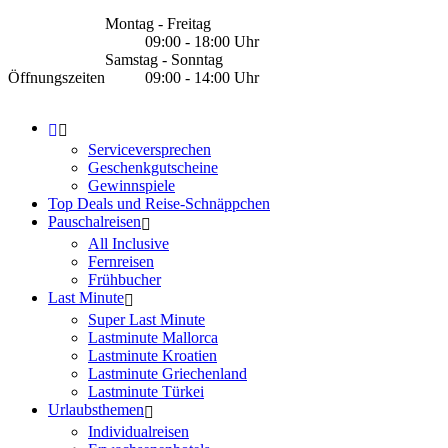
Montag - Freitag
09:00 - 18:00 Uhr
Samstag - Sonntag
Öffnungszeiten
09:00 - 14:00 Uhr
Serviceversprechen
Geschenkgutscheine
Gewinnspiele
Top Deals und Reise-Schnäppchen
Pauschalreisen
All Inclusive
Fernreisen
Frühbucher
Last Minute
Super Last Minute
Lastminute Mallorca
Lastminute Kroatien
Lastminute Griechenland
Lastminute Türkei
Urlaubsthemen
Individualreisen