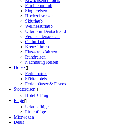
Erwachsenenhotels
Familienurlaub
Singlereisen
Hochzeitsreisen
Skiurlaub
Wellnessurlaub
Urlaub in Deutschland
Veranstalterspecials
Cluburlaub
Kreuzfahrten
Flusskreuzfahrten
Rundreisen
Nachhaltig Reisen
Hotels
Ferienhotels
Städtehotels
Ferienhäuser & Fewos
Städtereisen
Hotel + Flug
Flüge
Urlaubsflüge
Linienflüge
Mietwagen
Deals