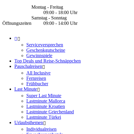
Montag - Freitag
09:00 - 18:00 Uhr
Samstag - Sonntag
Öffnungszeiten
09:00 - 14:00 Uhr
Serviceversprechen
Geschenkgutscheine
Gewinnspiele
Top Deals und Reise-Schnäppchen
Pauschalreisen
All Inclusive
Fernreisen
Frühbucher
Last Minute
Super Last Minute
Lastminute Mallorca
Lastminute Kroatien
Lastminute Griechenland
Lastminute Türkei
Urlaubsthemen
Individualreisen