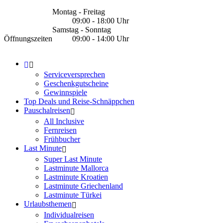
Montag - Freitag
09:00 - 18:00 Uhr
Samstag - Sonntag
Öffnungszeiten
09:00 - 14:00 Uhr
Serviceversprechen
Geschenkgutscheine
Gewinnspiele
Top Deals und Reise-Schnäppchen
Pauschalreisen
All Inclusive
Fernreisen
Frühbucher
Last Minute
Super Last Minute
Lastminute Mallorca
Lastminute Kroatien
Lastminute Griechenland
Lastminute Türkei
Urlaubsthemen
Individualreisen