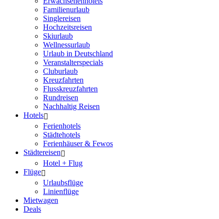
Erwachsenenhotels
Familienurlaub
Singlereisen
Hochzeitsreisen
Skiurlaub
Wellnessurlaub
Urlaub in Deutschland
Veranstalterspecials
Cluburlaub
Kreuzfahrten
Flusskreuzfahrten
Rundreisen
Nachhaltig Reisen
Hotels
Ferienhotels
Städtehotels
Ferienhäuser & Fewos
Städtereisen
Hotel + Flug
Flüge
Urlaubsflüge
Linienflüge
Mietwagen
Deals