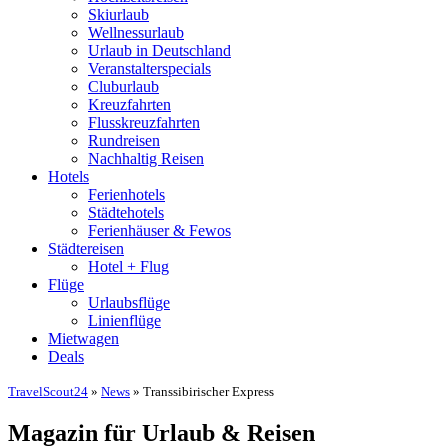
Skiurlaub
Wellnessurlaub
Urlaub in Deutschland
Veranstalterspecials
Cluburlaub
Kreuzfahrten
Flusskreuzfahrten
Rundreisen
Nachhaltig Reisen
Hotels
Ferienhotels
Städtehotels
Ferienhäuser & Fewos
Städtereisen
Hotel + Flug
Flüge
Urlaubsflüge
Linienflüge
Mietwagen
Deals
TravelScout24
»
News
» Transsibirischer Express
Magazin für Urlaub & Reisen