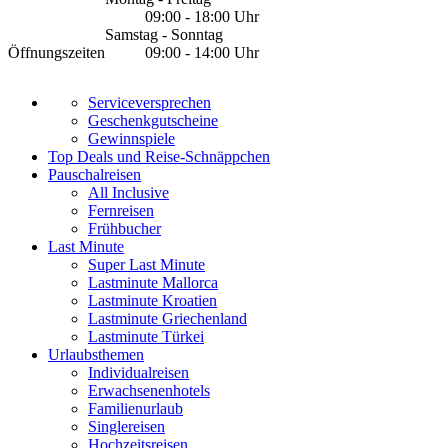
09:00 - 18:00 Uhr
Samstag - Sonntag
Öffnungszeiten
09:00 - 14:00 Uhr
Serviceversprechen
Geschenkgutscheine
Gewinnspiele
Top Deals und Reise-Schnäppchen
Pauschalreisen
All Inclusive
Fernreisen
Frühbucher
Last Minute
Super Last Minute
Lastminute Mallorca
Lastminute Kroatien
Lastminute Griechenland
Lastminute Türkei
Urlaubsthemen
Individualreisen
Erwachsenenhotels
Familienurlaub
Singlereisen
Hochzeitsreisen