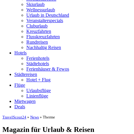
Skiurlaub
Wellnessurlaub
Urlaub in Deutschland
Veranstalterspecials
Cluburlaub
Kreuzfahrten
Flusskreuzfahrten
Rundreisen
Nachhaltig Reisen
Hotels
Ferienhotels
Städtehotels
Ferienhäuser & Fewos
Städtereisen
Hotel + Flug
Flüge
Urlaubsflüge
Linienflüge
Mietwagen
Deals
TravelScout24
»
News
» Therme
Magazin für Urlaub & Reisen