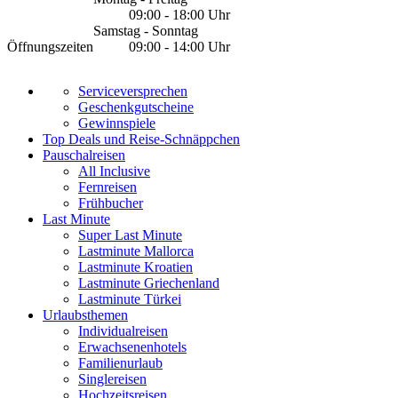
09:00 - 18:00 Uhr
Samstag - Sonntag
Öffnungszeiten
09:00 - 14:00 Uhr
Serviceversprechen
Geschenkgutscheine
Gewinnspiele
Top Deals und Reise-Schnäppchen
Pauschalreisen
All Inclusive
Fernreisen
Frühbucher
Last Minute
Super Last Minute
Lastminute Mallorca
Lastminute Kroatien
Lastminute Griechenland
Lastminute Türkei
Urlaubsthemen
Individualreisen
Erwachsenenhotels
Familienurlaub
Singlereisen
Hochzeitsreisen