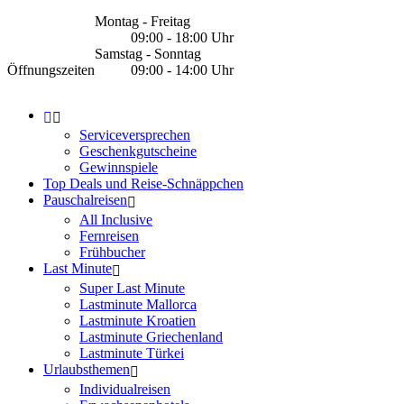
Montag - Freitag
09:00 - 18:00 Uhr
Samstag - Sonntag
Öffnungszeiten
09:00 - 14:00 Uhr
Serviceversprechen
Geschenkgutscheine
Gewinnspiele
Top Deals und Reise-Schnäppchen
Pauschalreisen
All Inclusive
Fernreisen
Frühbucher
Last Minute
Super Last Minute
Lastminute Mallorca
Lastminute Kroatien
Lastminute Griechenland
Lastminute Türkei
Urlaubsthemen
Individualreisen