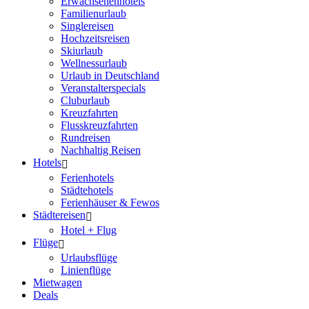
Erwachsenenhotels
Familienurlaub
Singlereisen
Hochzeitsreisen
Skiurlaub
Wellnessurlaub
Urlaub in Deutschland
Veranstalterspecials
Cluburlaub
Kreuzfahrten
Flusskreuzfahrten
Rundreisen
Nachhaltig Reisen
Hotels
Ferienhotels
Städtehotels
Ferienhäuser & Fewos
Städtereisen
Hotel + Flug
Flüge
Urlaubsflüge
Linienflüge
Mietwagen
Deals