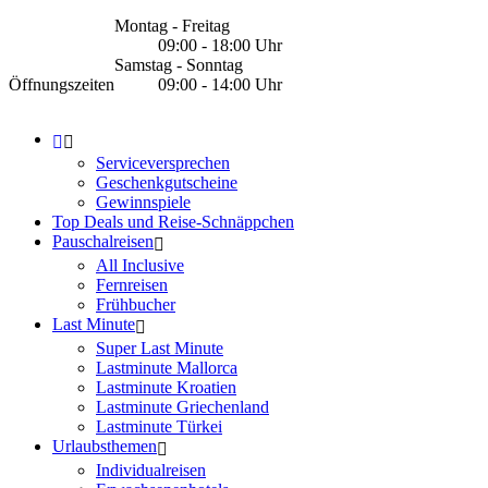
Montag - Freitag
09:00 - 18:00 Uhr
Samstag - Sonntag
Öffnungszeiten
09:00 - 14:00 Uhr
Serviceversprechen
Geschenkgutscheine
Gewinnspiele
Top Deals und Reise-Schnäppchen
Pauschalreisen
All Inclusive
Fernreisen
Frühbucher
Last Minute
Super Last Minute
Lastminute Mallorca
Lastminute Kroatien
Lastminute Griechenland
Lastminute Türkei
Urlaubsthemen
Individualreisen