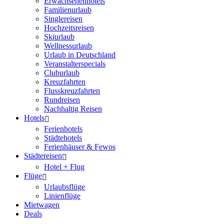
Erwachsenenhotels
Familienurlaub
Singlereisen
Hochzeitsreisen
Skiurlaub
Wellnessurlaub
Urlaub in Deutschland
Veranstalterspecials
Cluburlaub
Kreuzfahrten
Flusskreuzfahrten
Rundreisen
Nachhaltig Reisen
Hotels
Ferienhotels
Städtehotels
Ferienhäuser & Fewos
Städtereisen
Hotel + Flug
Flüge
Urlaubsflüge
Linienflüge
Mietwagen
Deals