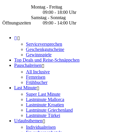
Montag - Freitag
09:00 - 18:00 Uhr
Samstag - Sonntag
Öffnungszeiten
09:00 - 14:00 Uhr
Serviceversprechen
Geschenkgutscheine
Gewinnspiele
Top Deals und Reise-Schnäppchen
Pauschalreisen
All Inclusive
Fernreisen
Frühbucher
Last Minute
Super Last Minute
Lastminute Mallorca
Lastminute Kroatien
Lastminute Griechenland
Lastminute Türkei
Urlaubsthemen
Individualreisen