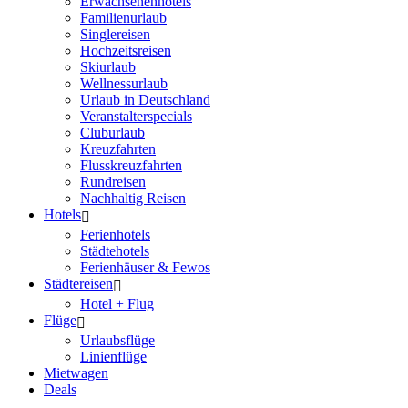
Erwachsenenhotels
Familienurlaub
Singlereisen
Hochzeitsreisen
Skiurlaub
Wellnessurlaub
Urlaub in Deutschland
Veranstalterspecials
Cluburlaub
Kreuzfahrten
Flusskreuzfahrten
Rundreisen
Nachhaltig Reisen
Hotels
Ferienhotels
Städtehotels
Ferienhäuser & Fewos
Städtereisen
Hotel + Flug
Flüge
Urlaubsflüge
Linienflüge
Mietwagen
Deals