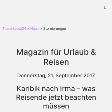
Menü
Hotl
ein-/ausb
ein-
TravelScout24
»
News
» Stornierungen
Magazin für Urlaub &
Reisen
Donnerstag, 21. September 2017
Karibik nach Irma – was
Reisende jetzt beachten
müssen