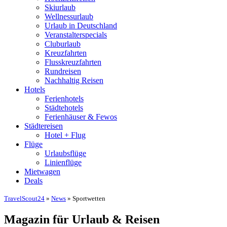
Skiurlaub
Wellnessurlaub
Urlaub in Deutschland
Veranstalterspecials
Cluburlaub
Kreuzfahrten
Flusskreuzfahrten
Rundreisen
Nachhaltig Reisen
Hotels
Ferienhotels
Städtehotels
Ferienhäuser & Fewos
Städtereisen
Hotel + Flug
Flüge
Urlaubsflüge
Linienflüge
Mietwagen
Deals
TravelScout24
»
News
» Sportwetten
Magazin für Urlaub & Reisen