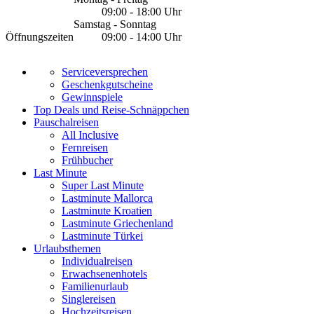
09:00 - 18:00 Uhr
Samstag - Sonntag
Öffnungszeiten
09:00 - 14:00 Uhr
Serviceversprechen
Geschenkgutscheine
Gewinnspiele
Top Deals und Reise-Schnäppchen
Pauschalreisen
All Inclusive
Fernreisen
Frühbucher
Last Minute
Super Last Minute
Lastminute Mallorca
Lastminute Kroatien
Lastminute Griechenland
Lastminute Türkei
Urlaubsthemen
Individualreisen
Erwachsenenhotels
Familienurlaub
Singlereisen
Hochzeitsreisen