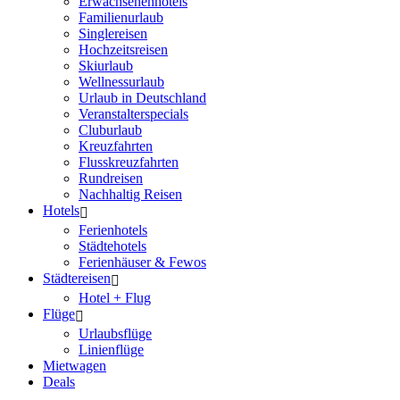
Erwachsenenhotels
Familienurlaub
Singlereisen
Hochzeitsreisen
Skiurlaub
Wellnessurlaub
Urlaub in Deutschland
Veranstalterspecials
Cluburlaub
Kreuzfahrten
Flusskreuzfahrten
Rundreisen
Nachhaltig Reisen
Hotels
Ferienhotels
Städtehotels
Ferienhäuser & Fewos
Städtereisen
Hotel + Flug
Flüge
Urlaubsflüge
Linienflüge
Mietwagen
Deals