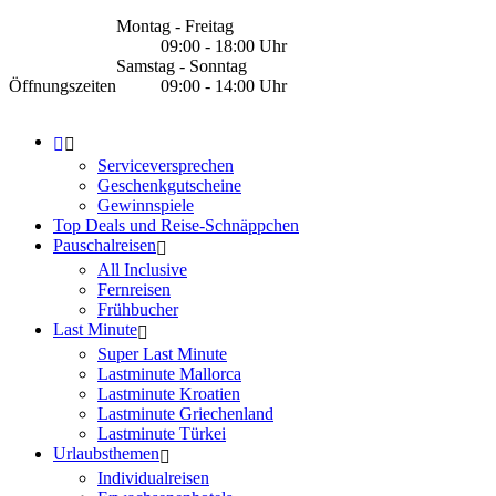
Montag - Freitag
09:00 - 18:00 Uhr
Samstag - Sonntag
Öffnungszeiten
09:00 - 14:00 Uhr
Serviceversprechen
Geschenkgutscheine
Gewinnspiele
Top Deals und Reise-Schnäppchen
Pauschalreisen
All Inclusive
Fernreisen
Frühbucher
Last Minute
Super Last Minute
Lastminute Mallorca
Lastminute Kroatien
Lastminute Griechenland
Lastminute Türkei
Urlaubsthemen
Individualreisen