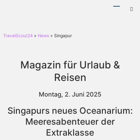
Menü
Hotl
ein-/ausb
ein-
TravelScout24
»
News
» Singapur
Magazin für Urlaub &
Reisen
Montag, 2. Juni 2025
Singapurs neues Oceanarium:
Meeresabenteuer der
Extraklasse