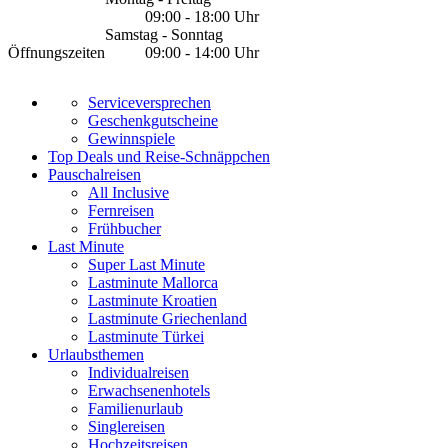
09:00 - 18:00 Uhr
Samstag - Sonntag
Öffnungszeiten
09:00 - 14:00 Uhr
Serviceversprechen
Geschenkgutscheine
Gewinnspiele
Top Deals und Reise-Schnäppchen
Pauschalreisen
All Inclusive
Fernreisen
Frühbucher
Last Minute
Super Last Minute
Lastminute Mallorca
Lastminute Kroatien
Lastminute Griechenland
Lastminute Türkei
Urlaubsthemen
Individualreisen
Erwachsenenhotels
Familienurlaub
Singlereisen
Hochzeitsreisen