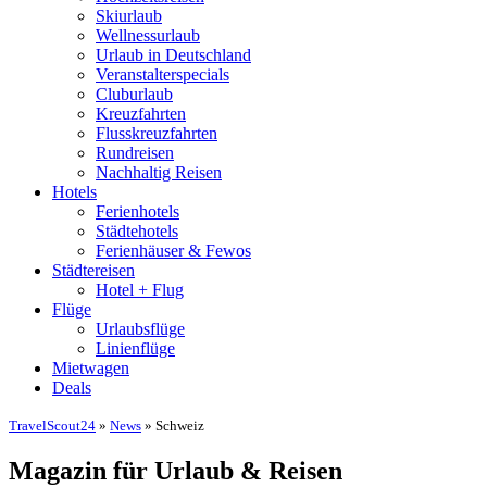
Skiurlaub
Wellnessurlaub
Urlaub in Deutschland
Veranstalterspecials
Cluburlaub
Kreuzfahrten
Flusskreuzfahrten
Rundreisen
Nachhaltig Reisen
Hotels
Ferienhotels
Städtehotels
Ferienhäuser & Fewos
Städtereisen
Hotel + Flug
Flüge
Urlaubsflüge
Linienflüge
Mietwagen
Deals
TravelScout24
»
News
» Schweiz
Magazin für Urlaub & Reisen