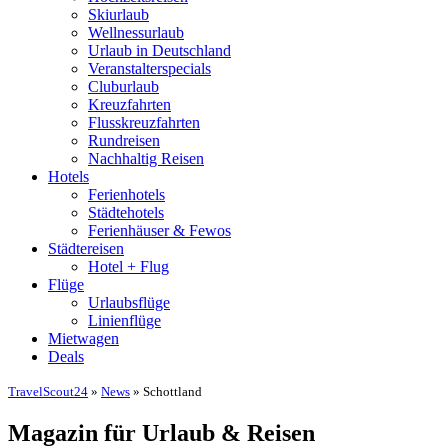
Skiurlaub
Wellnessurlaub
Urlaub in Deutschland
Veranstalterspecials
Cluburlaub
Kreuzfahrten
Flusskreuzfahrten
Rundreisen
Nachhaltig Reisen
Hotels
Ferienhotels
Städtehotels
Ferienhäuser & Fewos
Städtereisen
Hotel + Flug
Flüge
Urlaubsflüge
Linienflüge
Mietwagen
Deals
TravelScout24
»
News
» Schottland
Magazin für Urlaub & Reisen