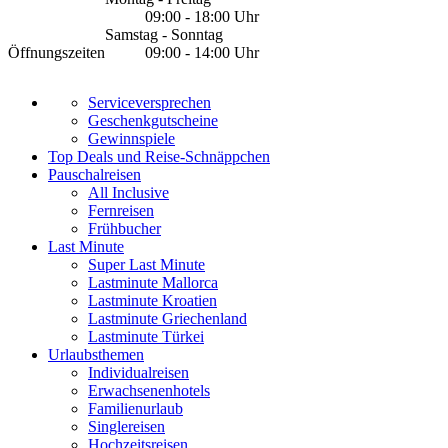
09:00 - 18:00 Uhr
Samstag - Sonntag
Öffnungszeiten
09:00 - 14:00 Uhr
Serviceversprechen
Geschenkgutscheine
Gewinnspiele
Top Deals und Reise-Schnäppchen
Pauschalreisen
All Inclusive
Fernreisen
Frühbucher
Last Minute
Super Last Minute
Lastminute Mallorca
Lastminute Kroatien
Lastminute Griechenland
Lastminute Türkei
Urlaubsthemen
Individualreisen
Erwachsenenhotels
Familienurlaub
Singlereisen
Hochzeitsreisen