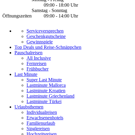
09:00 - 18:00 Uhr
Samstag - Sonntag
Öffnungszeiten
09:00 - 14:00 Uhr
Serviceversprechen
Geschenkgutscheine
Gewinnspiele
Top Deals und Reise-Schnäppchen
Pauschalreisen
All Inclusive
Fernreisen
Frühbucher
Last Minute
Super Last Minute
Lastminute Mallorca
Lastminute Kroatien
Lastminute Griechenland
Lastminute Türkei
Urlaubsthemen
Individualreisen
Erwachsenenhotels
Familienurlaub
Singlereisen
Hochzeitsreisen