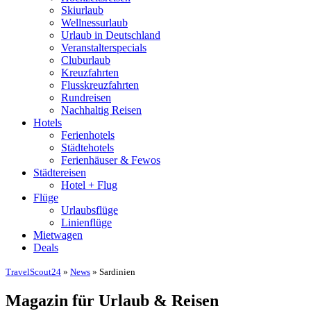
Skiurlaub
Wellnessurlaub
Urlaub in Deutschland
Veranstalterspecials
Cluburlaub
Kreuzfahrten
Flusskreuzfahrten
Rundreisen
Nachhaltig Reisen
Hotels
Ferienhotels
Städtehotels
Ferienhäuser & Fewos
Städtereisen
Hotel + Flug
Flüge
Urlaubsflüge
Linienflüge
Mietwagen
Deals
TravelScout24
»
News
» Sardinien
Magazin für Urlaub & Reisen