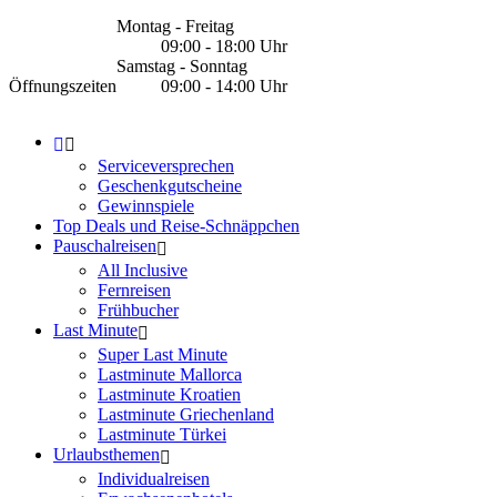
Montag - Freitag
09:00 - 18:00 Uhr
Samstag - Sonntag
Öffnungszeiten
09:00 - 14:00 Uhr
Serviceversprechen
Geschenkgutscheine
Gewinnspiele
Top Deals und Reise-Schnäppchen
Pauschalreisen
All Inclusive
Fernreisen
Frühbucher
Last Minute
Super Last Minute
Lastminute Mallorca
Lastminute Kroatien
Lastminute Griechenland
Lastminute Türkei
Urlaubsthemen
Individualreisen