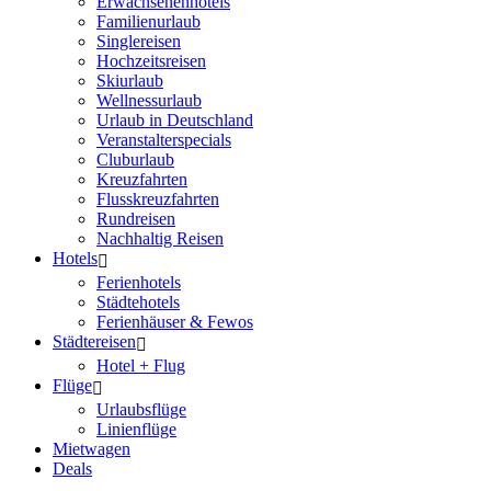
Erwachsenenhotels
Familienurlaub
Singlereisen
Hochzeitsreisen
Skiurlaub
Wellnessurlaub
Urlaub in Deutschland
Veranstalterspecials
Cluburlaub
Kreuzfahrten
Flusskreuzfahrten
Rundreisen
Nachhaltig Reisen
Hotels
Ferienhotels
Städtehotels
Ferienhäuser & Fewos
Städtereisen
Hotel + Flug
Flüge
Urlaubsflüge
Linienflüge
Mietwagen
Deals