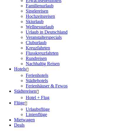
Erwachsenenhotels
Familienurlaub
Singlereisen
Hochzeitsreisen
Skiurlaub
Wellnessurlaub
Urlaub in Deutschland
Veranstalterspecials
Cluburlaub
Kreuzfahrten
Flusskreuzfahrten
Rundreisen
Nachhaltig Reisen
Hotels
Ferienhotels
Städtehotels
Ferienhäuser & Fewos
Städtereisen
Hotel + Flug
Flüge
Urlaubsflüge
Linienflüge
Mietwagen
Deals