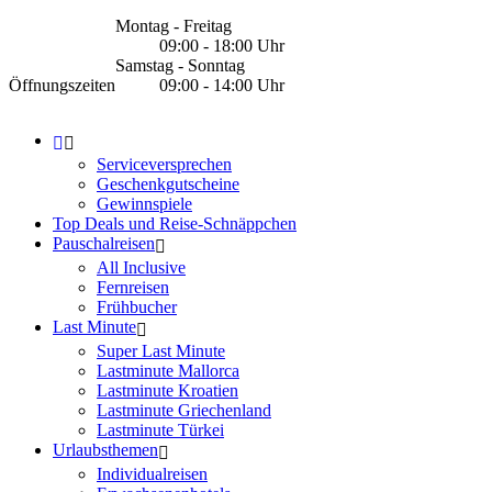
Montag - Freitag
09:00 - 18:00 Uhr
Samstag - Sonntag
Öffnungszeiten
09:00 - 14:00 Uhr
Serviceversprechen
Geschenkgutscheine
Gewinnspiele
Top Deals und Reise-Schnäppchen
Pauschalreisen
All Inclusive
Fernreisen
Frühbucher
Last Minute
Super Last Minute
Lastminute Mallorca
Lastminute Kroatien
Lastminute Griechenland
Lastminute Türkei
Urlaubsthemen
Individualreisen