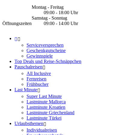
Montag - Freitag
09:00 - 18:00 Uhr
Samstag - Sonntag
Öffnungszeiten
09:00 - 14:00 Uhr
Serviceversprechen
Geschenkgutscheine
Gewinnspiele
Top Deals und Reise-Schnäppchen
Pauschalreisen
All Inclusive
Fernreisen
Frühbucher
Last Minute
Super Last Minute
Lastminute Mallorca
Lastminute Kroatien
Lastminute Griechenland
Lastminute Türkei
Urlaubsthemen
Individualreisen