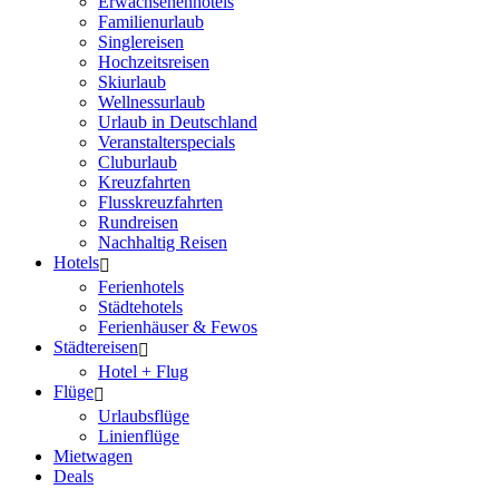
Erwachsenenhotels
Familienurlaub
Singlereisen
Hochzeitsreisen
Skiurlaub
Wellnessurlaub
Urlaub in Deutschland
Veranstalterspecials
Cluburlaub
Kreuzfahrten
Flusskreuzfahrten
Rundreisen
Nachhaltig Reisen
Hotels
Ferienhotels
Städtehotels
Ferienhäuser & Fewos
Städtereisen
Hotel + Flug
Flüge
Urlaubsflüge
Linienflüge
Mietwagen
Deals