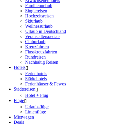
Erwachsenenhotels
Familienurlaub
Singlereisen
Hochzeitsreisen
Skiurlaub
Wellnessurlaub
Urlaub in Deutschland
Veranstalterspecials
Cluburlaub
Kreuzfahrten
Flusskreuzfahrten
Rundreisen
Nachhaltig Reisen
Hotels
Ferienhotels
Städtehotels
Ferienhäuser & Fewos
Städtereisen
Hotel + Flug
Flüge
Urlaubsflüge
Linienflüge
Mietwagen
Deals