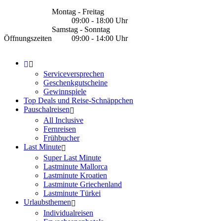
Montag - Freitag
09:00 - 18:00 Uhr
Samstag - Sonntag
Öffnungszeiten
09:00 - 14:00 Uhr
Serviceversprechen
Geschenkgutscheine
Gewinnspiele
Top Deals und Reise-Schnäppchen
Pauschalreisen
All Inclusive
Fernreisen
Frühbucher
Last Minute
Super Last Minute
Lastminute Mallorca
Lastminute Kroatien
Lastminute Griechenland
Lastminute Türkei
Urlaubsthemen
Individualreisen