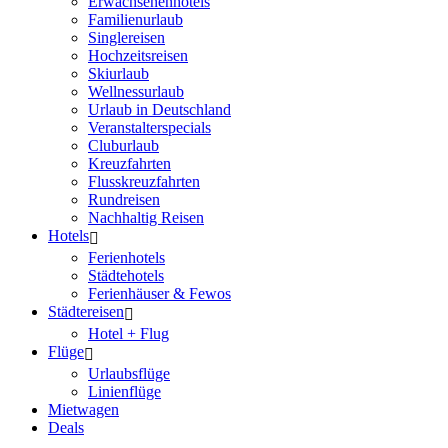
Erwachsenenhotels
Familienurlaub
Singlereisen
Hochzeitsreisen
Skiurlaub
Wellnessurlaub
Urlaub in Deutschland
Veranstalterspecials
Cluburlaub
Kreuzfahrten
Flusskreuzfahrten
Rundreisen
Nachhaltig Reisen
Hotels
Ferienhotels
Städtehotels
Ferienhäuser & Fewos
Städtereisen
Hotel + Flug
Flüge
Urlaubsflüge
Linienflüge
Mietwagen
Deals