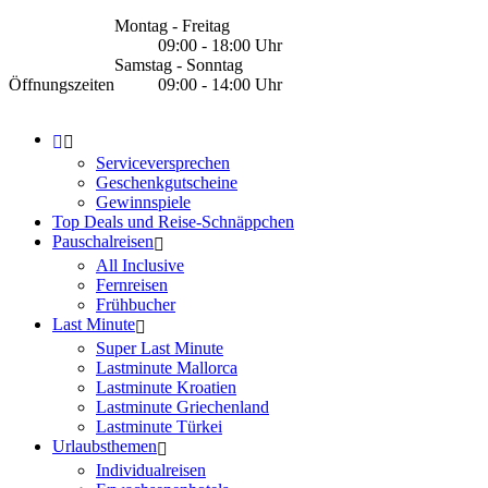
Montag - Freitag
09:00 - 18:00 Uhr
Samstag - Sonntag
Öffnungszeiten
09:00 - 14:00 Uhr
Serviceversprechen
Geschenkgutscheine
Gewinnspiele
Top Deals und Reise-Schnäppchen
Pauschalreisen
All Inclusive
Fernreisen
Frühbucher
Last Minute
Super Last Minute
Lastminute Mallorca
Lastminute Kroatien
Lastminute Griechenland
Lastminute Türkei
Urlaubsthemen
Individualreisen