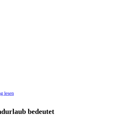
g lesen
ndurlaub bedeutet