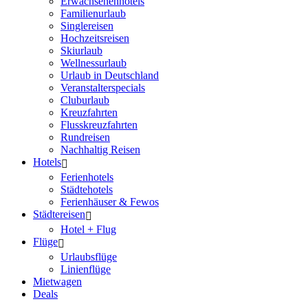
Erwachsenenhotels
Familienurlaub
Singlereisen
Hochzeitsreisen
Skiurlaub
Wellnessurlaub
Urlaub in Deutschland
Veranstalterspecials
Cluburlaub
Kreuzfahrten
Flusskreuzfahrten
Rundreisen
Nachhaltig Reisen
Hotels
Ferienhotels
Städtehotels
Ferienhäuser & Fewos
Städtereisen
Hotel + Flug
Flüge
Urlaubsflüge
Linienflüge
Mietwagen
Deals