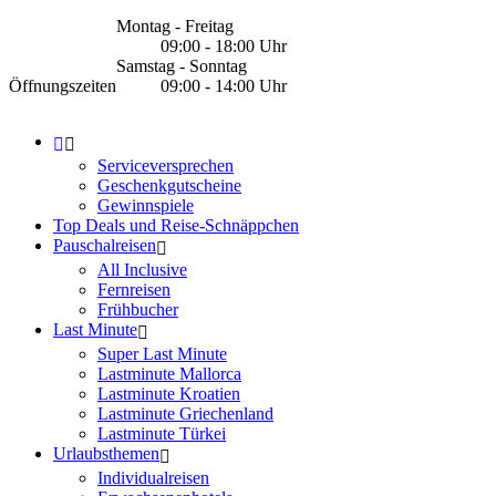
Montag - Freitag
09:00 - 18:00 Uhr
Samstag - Sonntag
Öffnungszeiten
09:00 - 14:00 Uhr
Serviceversprechen
Geschenkgutscheine
Gewinnspiele
Top Deals und Reise-Schnäppchen
Pauschalreisen
All Inclusive
Fernreisen
Frühbucher
Last Minute
Super Last Minute
Lastminute Mallorca
Lastminute Kroatien
Lastminute Griechenland
Lastminute Türkei
Urlaubsthemen
Individualreisen