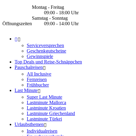
Montag - Freitag
09:00 - 18:00 Uhr
Samstag - Sonntag
Öffnungszeiten
09:00 - 14:00 Uhr
Serviceversprechen
Geschenkgutscheine
Gewinnspiele
Top Deals und Reise-Schnäppchen
Pauschalreisen
All Inclusive
Fernreisen
Frühbucher
Last Minute
Super Last Minute
Lastminute Mallorca
Lastminute Kroatien
Lastminute Griechenland
Lastminute Türkei
Urlaubsthemen
Individualreisen