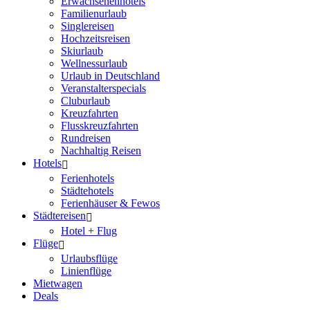
Erwachsenenhotels
Familienurlaub
Singlereisen
Hochzeitsreisen
Skiurlaub
Wellnessurlaub
Urlaub in Deutschland
Veranstalterspecials
Cluburlaub
Kreuzfahrten
Flusskreuzfahrten
Rundreisen
Nachhaltig Reisen
Hotels
Ferienhotels
Städtehotels
Ferienhäuser & Fewos
Städtereisen
Hotel + Flug
Flüge
Urlaubsflüge
Linienflüge
Mietwagen
Deals