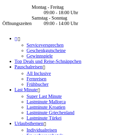
Montag - Freitag
09:00 - 18:00 Uhr
Samstag - Sonntag
Öffnungszeiten
09:00 - 14:00 Uhr
Serviceversprechen
Geschenkgutscheine
Gewinnspiele
Top Deals und Reise-Schnäppchen
Pauschalreisen
All Inclusive
Fernreisen
Frühbucher
Last Minute
Super Last Minute
Lastminute Mallorca
Lastminute Kroatien
Lastminute Griechenland
Lastminute Türkei
Urlaubsthemen
Individualreisen