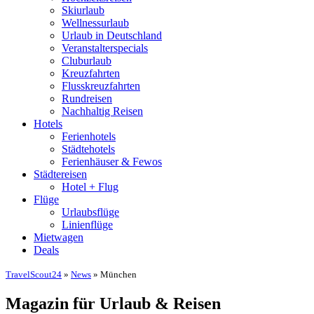
Skiurlaub
Wellnessurlaub
Urlaub in Deutschland
Veranstalterspecials
Cluburlaub
Kreuzfahrten
Flusskreuzfahrten
Rundreisen
Nachhaltig Reisen
Hotels
Ferienhotels
Städtehotels
Ferienhäuser & Fewos
Städtereisen
Hotel + Flug
Flüge
Urlaubsflüge
Linienflüge
Mietwagen
Deals
TravelScout24
»
News
» München
Magazin für Urlaub & Reisen