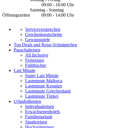
09:00 - 18:00 Uhr
Samstag - Sonntag
Öffnungszeiten
09:00 - 14:00 Uhr
Serviceversprechen
Geschenkgutscheine
Gewinnspiele
Top Deals und Reise-Schnäppchen
Pauschalreisen
All Inclusive
Fernreisen
Frühbucher
Last Minute
Super Last Minute
Lastminute Mallorca
Lastminute Kroatien
Lastminute Griechenland
Lastminute Türkei
Urlaubsthemen
Individualreisen
Erwachsenenhotels
Familienurlaub
Singlereisen
Hochzeitsreisen