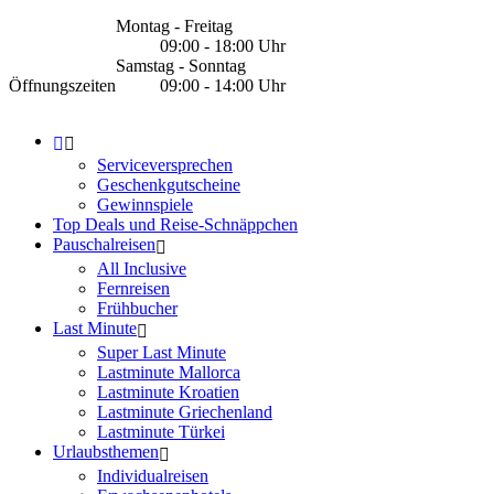
Montag - Freitag
09:00 - 18:00 Uhr
Samstag - Sonntag
Öffnungszeiten
09:00 - 14:00 Uhr
Serviceversprechen
Geschenkgutscheine
Gewinnspiele
Top Deals und Reise-Schnäppchen
Pauschalreisen
All Inclusive
Fernreisen
Frühbucher
Last Minute
Super Last Minute
Lastminute Mallorca
Lastminute Kroatien
Lastminute Griechenland
Lastminute Türkei
Urlaubsthemen
Individualreisen