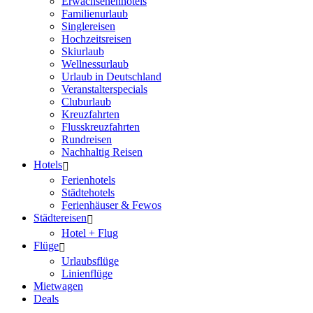
Erwachsenenhotels
Familienurlaub
Singlereisen
Hochzeitsreisen
Skiurlaub
Wellnessurlaub
Urlaub in Deutschland
Veranstalterspecials
Cluburlaub
Kreuzfahrten
Flusskreuzfahrten
Rundreisen
Nachhaltig Reisen
Hotels
Ferienhotels
Städtehotels
Ferienhäuser & Fewos
Städtereisen
Hotel + Flug
Flüge
Urlaubsflüge
Linienflüge
Mietwagen
Deals