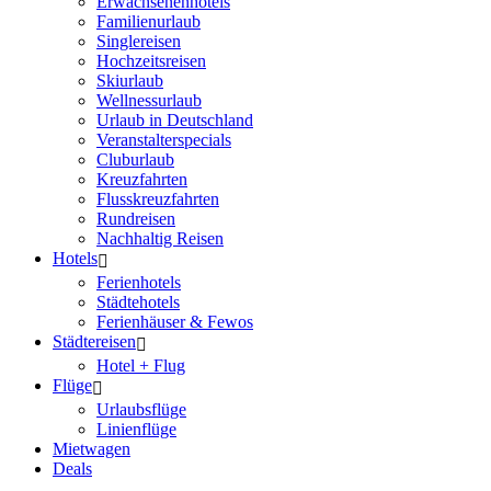
Erwachsenenhotels
Familienurlaub
Singlereisen
Hochzeitsreisen
Skiurlaub
Wellnessurlaub
Urlaub in Deutschland
Veranstalterspecials
Cluburlaub
Kreuzfahrten
Flusskreuzfahrten
Rundreisen
Nachhaltig Reisen
Hotels
Ferienhotels
Städtehotels
Ferienhäuser & Fewos
Städtereisen
Hotel + Flug
Flüge
Urlaubsflüge
Linienflüge
Mietwagen
Deals