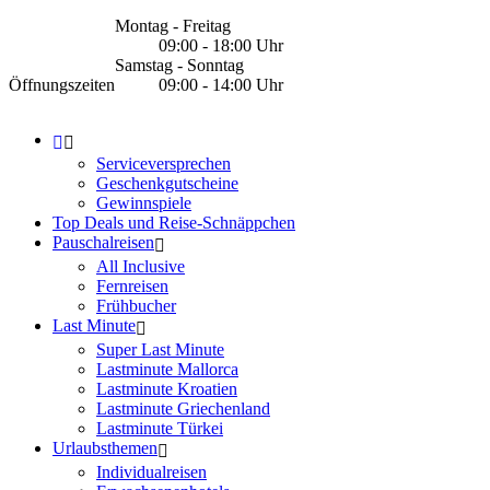
Montag - Freitag
09:00 - 18:00 Uhr
Samstag - Sonntag
Öffnungszeiten
09:00 - 14:00 Uhr
Serviceversprechen
Geschenkgutscheine
Gewinnspiele
Top Deals und Reise-Schnäppchen
Pauschalreisen
All Inclusive
Fernreisen
Frühbucher
Last Minute
Super Last Minute
Lastminute Mallorca
Lastminute Kroatien
Lastminute Griechenland
Lastminute Türkei
Urlaubsthemen
Individualreisen