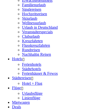
Erwachsenenhotels
Familienurlaub
Singlereisen
Hochzeitsreisen
Skiurlaub
Wellnessurlaub
Urlaub in Deutschland
Veranstalterspecials
Cluburlaub
Kreuzfahrten
Flusskreuzfahrten
Rundreisen
Nachhaltig Reisen
Hotels
Ferienhotels
Städtehotels
Ferienhäuser & Fewos
Städtereisen
Hotel + Flug
Flüge
Urlaubsflüge
Linienflüge
Mietwagen
Deals