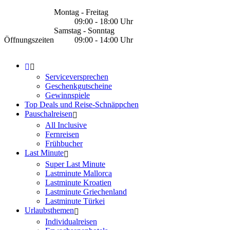
Montag - Freitag
09:00 - 18:00 Uhr
Samstag - Sonntag
Öffnungszeiten
09:00 - 14:00 Uhr
Serviceversprechen
Geschenkgutscheine
Gewinnspiele
Top Deals und Reise-Schnäppchen
Pauschalreisen
All Inclusive
Fernreisen
Frühbucher
Last Minute
Super Last Minute
Lastminute Mallorca
Lastminute Kroatien
Lastminute Griechenland
Lastminute Türkei
Urlaubsthemen
Individualreisen