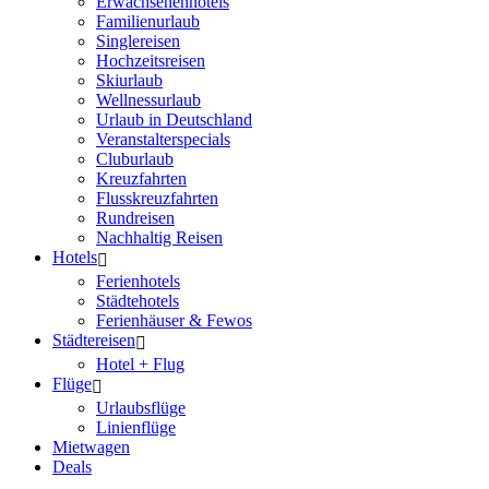
Erwachsenenhotels
Familienurlaub
Singlereisen
Hochzeitsreisen
Skiurlaub
Wellnessurlaub
Urlaub in Deutschland
Veranstalterspecials
Cluburlaub
Kreuzfahrten
Flusskreuzfahrten
Rundreisen
Nachhaltig Reisen
Hotels
Ferienhotels
Städtehotels
Ferienhäuser & Fewos
Städtereisen
Hotel + Flug
Flüge
Urlaubsflüge
Linienflüge
Mietwagen
Deals