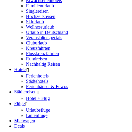
Erwachsenenhotels
Familienurlaub
Singlereisen
Hochzeitsreisen
Skiurlaub
Wellnessurlaub
Urlaub in Deutschland
Veranstalterspecials
Cluburlaub
Kreuzfahrten
Flusskreuzfahrten
Rundreisen
Nachhaltig Reisen
Hotels
Ferienhotels
Städtehotels
Ferienhäuser & Fewos
Städtereisen
Hotel + Flug
Flüge
Urlaubsflüge
Linienflüge
Mietwagen
Deals