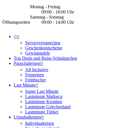
Montag - Freitag
09:00 - 18:00 Uhr
Samstag - Sonntag
Öffnungszeiten
09:00 - 14:00 Uhr
Serviceversprechen
Geschenkgutscheine
Gewinnspiele
Top Deals und Reise-Schnäppchen
Pauschalreisen
All Inclusive
Fernreisen
Frühbucher
Last Minute
Super Last Minute
Lastminute Mallorca
Lastminute Kroatien
Lastminute Griechenland
Lastminute Türkei
Urlaubsthemen
Individualreisen