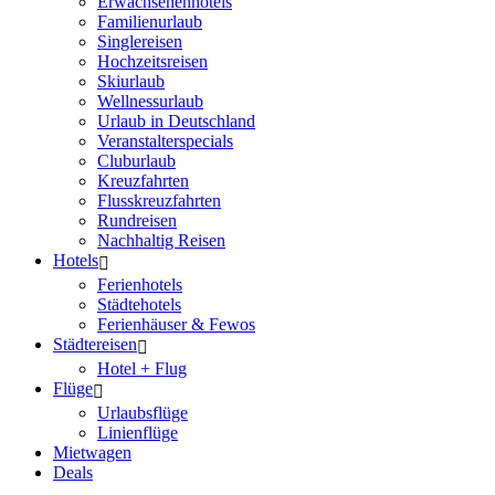
Erwachsenenhotels
Familienurlaub
Singlereisen
Hochzeitsreisen
Skiurlaub
Wellnessurlaub
Urlaub in Deutschland
Veranstalterspecials
Cluburlaub
Kreuzfahrten
Flusskreuzfahrten
Rundreisen
Nachhaltig Reisen
Hotels
Ferienhotels
Städtehotels
Ferienhäuser & Fewos
Städtereisen
Hotel + Flug
Flüge
Urlaubsflüge
Linienflüge
Mietwagen
Deals