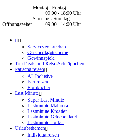
Montag - Freitag
09:00 - 18:00 Uhr
Samstag - Sonntag
Öffnungszeiten
09:00 - 14:00 Uhr
Serviceversprechen
Geschenkgutscheine
Gewinnspiele
Top Deals und Reise-Schnäppchen
Pauschalreisen
All Inclusive
Fernreisen
Frühbucher
Last Minute
Super Last Minute
Lastminute Mallorca
Lastminute Kroatien
Lastminute Griechenland
Lastminute Türkei
Urlaubsthemen
Individualreisen