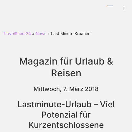
Menü
Hotl
ein-/ausb
ein-
TravelScout24
»
News
» Last Minute Kroatien
Magazin für Urlaub &
Reisen
Mittwoch, 7. März 2018
Lastminute-Urlaub – Viel
Potenzial für
Kurzentschlossene