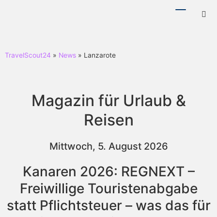
Menü
Hotl
ein-/ausb
ein-
TravelScout24
»
News
» Lanzarote
Magazin für Urlaub &
Reisen
Mittwoch, 5. August 2026
Kanaren 2026: REGNEXT –
Freiwillige Touristenabgabe
statt Pflichtsteuer – was das für