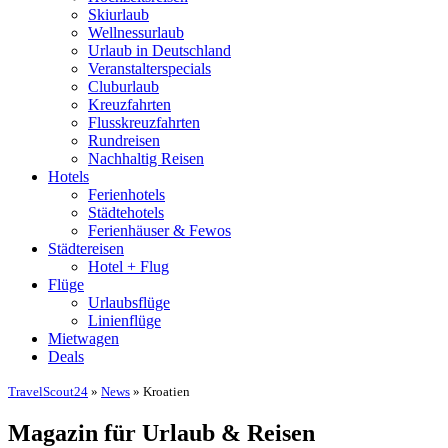
Skiurlaub
Wellnessurlaub
Urlaub in Deutschland
Veranstalterspecials
Cluburlaub
Kreuzfahrten
Flusskreuzfahrten
Rundreisen
Nachhaltig Reisen
Hotels
Ferienhotels
Städtehotels
Ferienhäuser & Fewos
Städtereisen
Hotel + Flug
Flüge
Urlaubsflüge
Linienflüge
Mietwagen
Deals
TravelScout24
»
News
» Kroatien
Magazin für Urlaub & Reisen