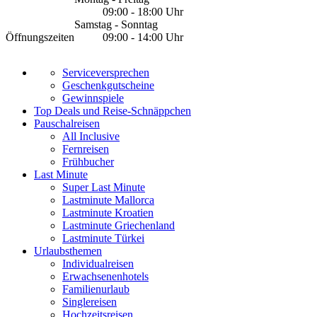
09:00 - 18:00 Uhr
Samstag - Sonntag
Öffnungszeiten
09:00 - 14:00 Uhr
Serviceversprechen
Geschenkgutscheine
Gewinnspiele
Top Deals und Reise-Schnäppchen
Pauschalreisen
All Inclusive
Fernreisen
Frühbucher
Last Minute
Super Last Minute
Lastminute Mallorca
Lastminute Kroatien
Lastminute Griechenland
Lastminute Türkei
Urlaubsthemen
Individualreisen
Erwachsenenhotels
Familienurlaub
Singlereisen
Hochzeitsreisen