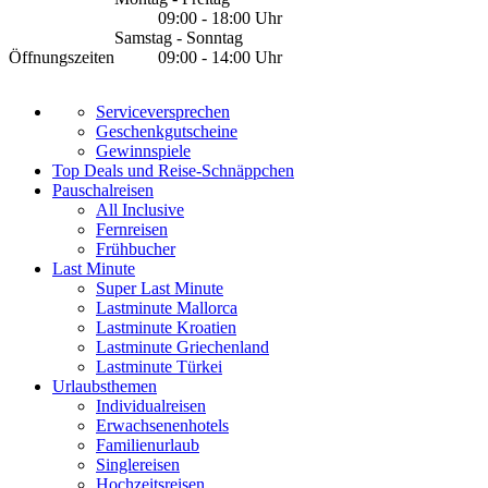
09:00 - 18:00 Uhr
Samstag - Sonntag
Öffnungszeiten
09:00 - 14:00 Uhr
Serviceversprechen
Geschenkgutscheine
Gewinnspiele
Top Deals und Reise-Schnäppchen
Pauschalreisen
All Inclusive
Fernreisen
Frühbucher
Last Minute
Super Last Minute
Lastminute Mallorca
Lastminute Kroatien
Lastminute Griechenland
Lastminute Türkei
Urlaubsthemen
Individualreisen
Erwachsenenhotels
Familienurlaub
Singlereisen
Hochzeitsreisen