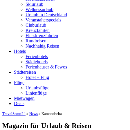
Skiurlaub
Wellnessurlaub
Urlaub in Deutschland
Veranstalterspecials
Cluburlaub
Kreuzfahrten
Flusskreuzfahrten
Rundreisen
Nachhaltig Reisen
Hotels
Ferienhotels
Städtehotels
Ferienhäuser & Fewos
Städtereisen
Hotel + Flug
Flüge
Urlaubsflüge
Linienflüge
Mietwagen
Deals
TravelScout24
»
News
» Kambodscha
Magazin für Urlaub & Reisen